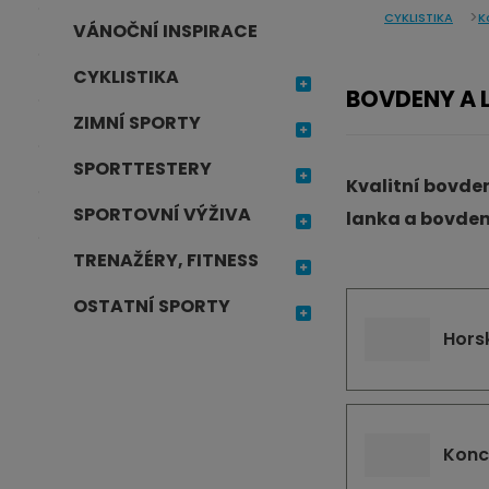
CYKLISTIKA
K
j
VÁNOČNÍ INSPIRACE
d
CYKLISTIKA
e
BOVDENY A 
ZIMNÍ SPORTY
SPORTTESTERY
Kvalitní bovde
SPORTOVNÍ VÝŽIVA
lanka a bovdeny
TRENAŽÉRY, FITNESS
OSTATNÍ SPORTY
Hors
Konc