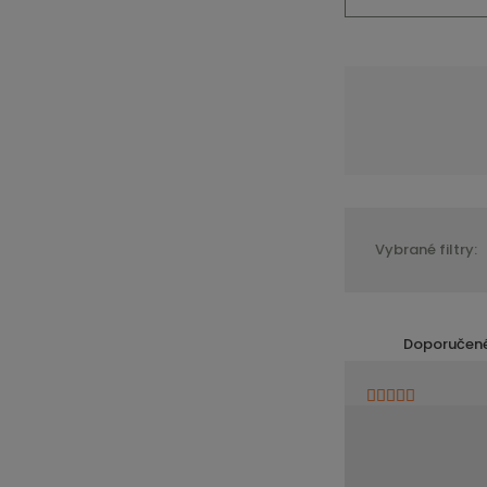
Vybrané filtry:
Doporučen
í
v