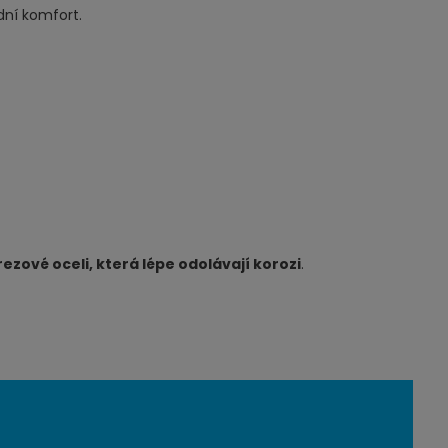
dní komfort.
rezové oceli, která lépe odolávají korozi
.