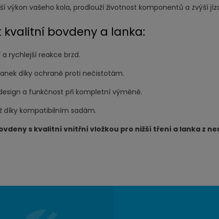
ší výkon vašeho kola, prodlouží životnost komponentů a zvýší jíz
 kvalitní bovdeny a lanka:
 a rychlejší reakce brzd.
 lanek díky ochraně proti nečistotám.
 design a funkčnost při kompletní výměně.
 díky kompatibilním sadám.
eny s kvalitní vnitřní vložkou pro nižší tření a lanka z ne