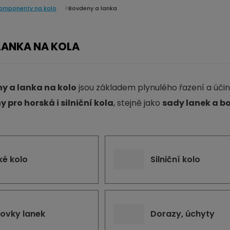
omponenty na kolo
Bovdeny a lanka
LANKA NA KOLA
ny a lanka na kolo
jsou základem plynulého řazení a účin
 pro horská i silniční kola
, stejně jako
sady lanek a b
ké kolo
Silniční kolo
ovky lanek
Dorazy, úchyty