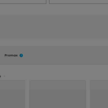
Promax
é
í
í
v
v