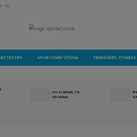
3-17h
ORTTESTRY
SPORTOVNÍ VÝŽIVA
TRENAŽÉRY, FITNESS
0
CO SLÍBÍME, TO
R
SPLNÍME
K