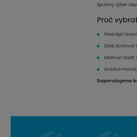
Správný výběr zlep
n
č
o
e
Proč vybrat
ž
t
s
Přesnější řazení
t
Delší životnost
v
í
Možnost sladit
Snadná montáž
Doporučujeme bovd