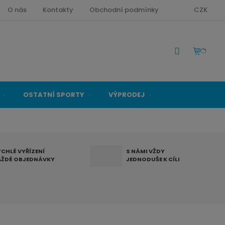
O nás
Kontakty
Obchodní podmínky
CZK
OSTATNÍ SPORTY
VÝPRODEJ
YCHLÉ VYŘÍZENÍ
S NÁMI VŽDY
AŽDÉ OBJEDNÁVKY
JEDNODUŠE K CÍLI