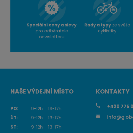
Speciální ceny a slevy
Rady a typy
ze světa
pro odběratele
cyklistiky
newsletteru
NAŠE VÝDEJNÍ MÍSTO
KONTAKTY
+420
775 0
PO:
9-12h
13-17h
info@globa
ÚT:
9-12h
13-17h
ST:
9-12h
13-17h