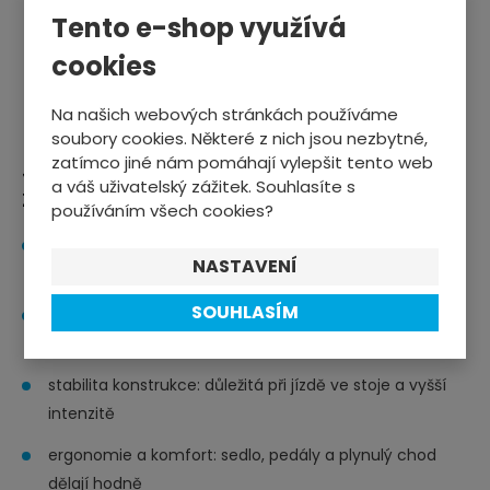
ě
Tento e-shop využívá
n
cookies
ZOBRAZIT VÍCE PRODUKTŮ
i
t
Na našich webových stránkách používáme
p
soubory cookies. Některé z nich jsou nezbytné,
o
zatímco jiné nám pomáhají vylepšit tento web
Jak vybrat cyklotrenažér podle
č
a váš uživatelský zážitek. Souhlasíte s
zátěže a posedu
e
používáním všech cookies?
t
nastavení sedla a řídítek: aby vás nebolela záda ani
NASTAVENÍ
kolena
SOUHLASÍM
rozsah zátěže: čím širší, tím víc možností tréninku (od
lehka po výkon)
stabilita konstrukce: důležitá při jízdě ve stoje a vyšší
intenzitě
ergonomie a komfort: sedlo, pedály a plynulý chod
dělají hodně