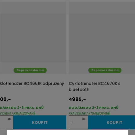
ě
n
i
t
p
o
č
e
t
Doprava zdarma
Doprava zdarma
klotrenažer BC4661K odpružený
Cyklotrenažer BC4670K s
bluetooth
00,-
4995,-
DÁME DO 2-3 PRAC. DNŮ
DODÁME DO 2-3 PRAC. DNŮ
VIDELNĚ AKTUALIZOVANÉ
PRAVIDELNĚ AKTUALIZOVANÉ
Z
ks
ks
KOUPIT
KOUPIT
m