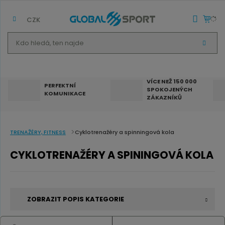
CZK
K
V
d
Y
H
o
L
E
h
D
VÍCE NEŽ 150 000
A
PERFEKTNÍ
SPOKOJENÝCH
T
l
KOMUNIKACE
ZÁKAZNÍKŮ
e
d
á
TRENAŽÉRY, FITNESS
Cyklotrenažéry a spinningová kola
,
CYKLOTRENAŽÉRY A SPININGOVÁ KOLA
t
e
n
ZOBRAZIT POPIS KATEGORIE
n
a
Cyklotrenažér
je skvělý parťák
pro kondici,