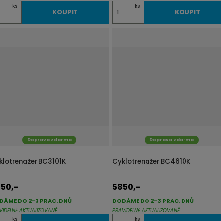
Z
ks
ks
KOUPIT
KOUPIT
m
ě
n
i
t
p
o
č
e
t
Doprava zdarma
Doprava zdarma
klotrenažer BC3101K
Cyklotrenažer BC4610K
50,-
5850,-
DÁME DO 2-3 PRAC. DNŮ
DODÁME DO 2-3 PRAC. DNŮ
VIDELNĚ AKTUALIZOVANÉ
PRAVIDELNĚ AKTUALIZOVANÉ
Z
ks
ks