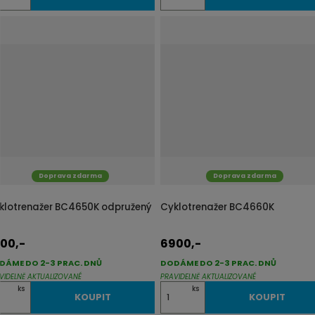
m
ě
n
i
t
p
o
č
e
t
Doprava zdarma
Doprava zdarma
klotrenažer BC4650K odpružený
Cyklotrenažer BC4660K
00,-
6900,-
DÁME DO 2-3 PRAC. DNŮ
DODÁME DO 2-3 PRAC. DNŮ
VIDELNĚ AKTUALIZOVANÉ
PRAVIDELNĚ AKTUALIZOVANÉ
Z
ks
ks
KOUPIT
KOUPIT
m