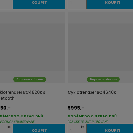
KOUPIT
KOUPIT
m
ě
n
i
t
p
o
č
e
t
Doprava zdarma
Doprava zdarma
klotrenažer BC4620K s
Cyklotrenažer BC4640K
uetooth
50,-
5995,-
DÁME DO 2-3 PRAC. DNŮ
DODÁME DO 2-3 PRAC. DNŮ
VIDELNĚ AKTUALIZOVANÉ
PRAVIDELNĚ AKTUALIZOVANÉ
Z
ks
ks
KOUPIT
KOUPIT