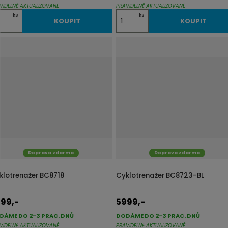
VIDELNĚ AKTUALIZOVANÉ
PRAVIDELNĚ AKTUALIZOVANÉ
Z
ks
ks
KOUPIT
KOUPIT
m
ě
n
i
t
p
o
č
e
t
Doprava zdarma
Doprava zdarma
klotrenažer BC8718
Cyklotrenažer BC8723-BL
99,-
5999,-
DÁME DO 2-3 PRAC. DNŮ
DODÁME DO 2-3 PRAC. DNŮ
VIDELNĚ AKTUALIZOVANÉ
PRAVIDELNĚ AKTUALIZOVANÉ