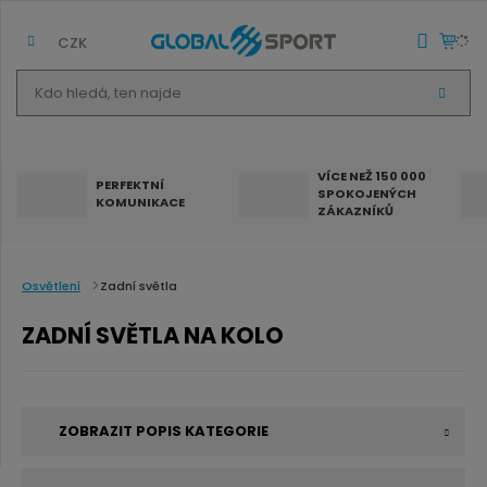
CZK
K
V
d
Y
H
o
L
E
h
D
VÍCE NEŽ 150 000
A
PERFEKTNÍ
SPOKOJENÝCH
T
l
KOMUNIKACE
ZÁKAZNÍKŮ
e
d
á
Osvětlení
Zadní světla
,
ZADNÍ SVĚTLA NA KOLO
t
e
n
ZOBRAZIT POPIS KATEGORIE
n
a
Zadní světlo na kolo
je zásadní pro vaši