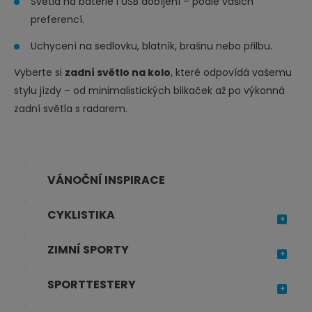
Světla na baterie i USB dobíjení – podle vašich
preferencí.
Uchycení na sedlovku, blatník, brašnu nebo přilbu.
Vyberte si
zadní světlo na kolo
, které odpovídá vašemu
stylu jízdy – od minimalistických blikaček až po výkonná
zadní světla s radarem.
VÁNOČNÍ INSPIRACE
CYKLISTIKA
ZIMNÍ SPORTY
SPORTTESTERY