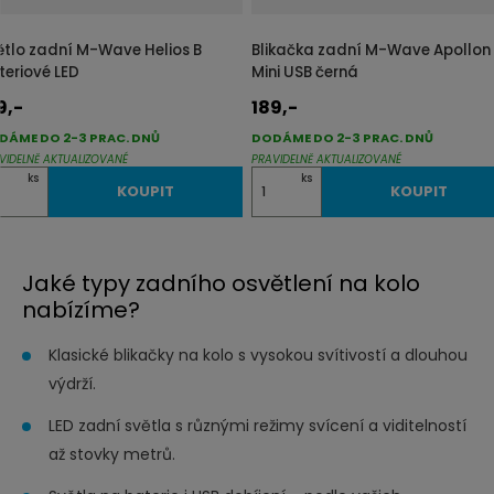
ý
ý
p
p
ětlo zadní M-Wave Helios B
Blikačka zadní M-Wave Apollon
i
i
teriové LED
Mini USB černá
s
s
9,-
189,-
DÁME DO 2-3 PRAC. DNŮ
DODÁME DO 2-3 PRAC. DNŮ
VIDELNĚ AKTUALIZOVANÉ
PRAVIDELNĚ AKTUALIZOVANÉ
Z
ks
ks
KOUPIT
KOUPIT
m
ě
n
Jaké typy zadního osvětlení na kolo
i
nabízíme?
t
Klasické blikačky na kolo s vysokou svítivostí a dlouhou
p
výdrží.
o
č
LED zadní světla s různými režimy svícení a viditelností
e
až stovky metrů.
t