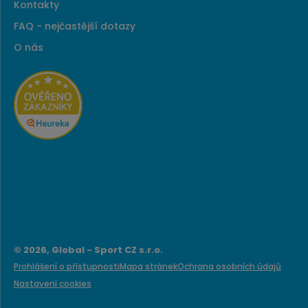
Kontakty
FAQ - nejčastější dotazy
O nás
© 2026, Global - Sport CZ s.r.o.
Prohlášení o přístupnosti
Mapa stránek
Ochrana osobních údajů
Nastavení cookies
e