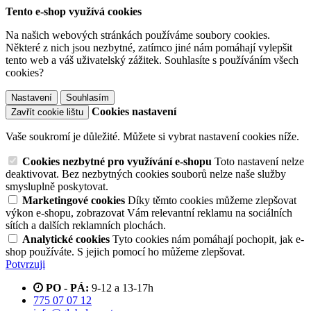
Tento e-shop využívá cookies
Na našich webových stránkách používáme soubory cookies.
Některé z nich jsou nezbytné, zatímco jiné nám pomáhají vylepšit
tento web a váš uživatelský zážitek. Souhlasíte s používáním všech
cookies?
Nastavení
Souhlasím
Cookies nastavení
Zavřít cookie lištu
Vaše soukromí je důležité. Můžete si vybrat nastavení cookies níže.
Cookies nezbytné pro využívání e-shopu
Toto nastavení nelze
deaktivovat. Bez nezbytných cookies souborů nelze naše služby
smysluplně poskytovat.
Marketingové cookies
Díky těmto cookies můžeme zlepšovat
výkon e-shopu, zobrazovat Vám relevantní reklamu na sociálních
sítích a dalších reklamních plochách.
Analytické cookies
Tyto cookies nám pomáhají pochopit, jak e-
shop používáte. S jejich pomocí ho můžeme zlepšovat.
Potvrzuji
PO - PÁ:
9-12 a 13-17h
775 07 07 12