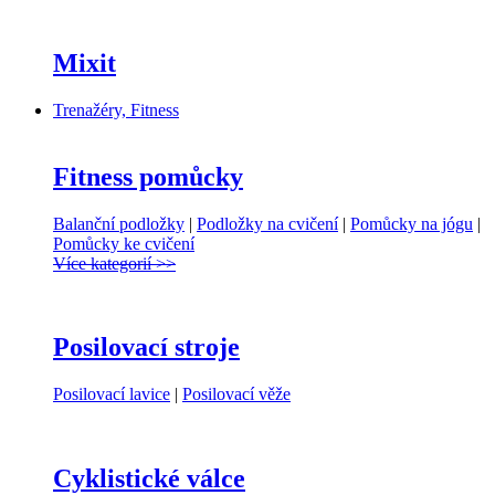
Mixit
Trenažéry, Fitness
Fitness pomůcky
Balanční podložky
|
Podložky na cvičení
|
Pomůcky na jógu
|
Pomůcky ke cvičení
Více kategorií >>
Posilovací stroje
Posilovací lavice
|
Posilovací věže
Cyklistické válce