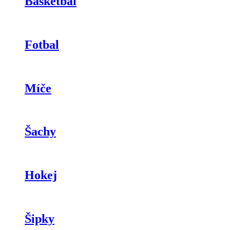
Basketbal
Fotbal
Míče
Šachy
Hokej
Šipky