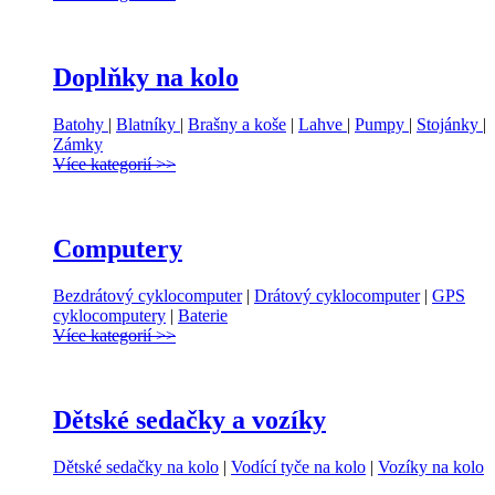
Doplňky na kolo
Batohy
|
Blatníky
|
Brašny a koše
|
Lahve
|
Pumpy
|
Stojánky
|
Zámky
Více kategorií >>
Computery
Bezdrátový cyklocomputer
|
Drátový cyklocomputer
|
GPS
cyklocomputery
|
Baterie
Více kategorií >>
Dětské sedačky a vozíky
Dětské sedačky na kolo
|
Vodící tyče na kolo
|
Vozíky na kolo