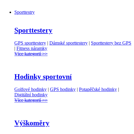
Sporttestry
Sporttestery
GPS sporttestery
|
Dámské sporttestery
|
Sporttestery bez GPS
|
Fitness náramky
Více kategorií >>
Hodinky sportovní
Golfové hodinky
|
GPS hodinky
|
Potapěčské hodinky
|
Digitální hodinky
Více kategorií >>
Výškoměry