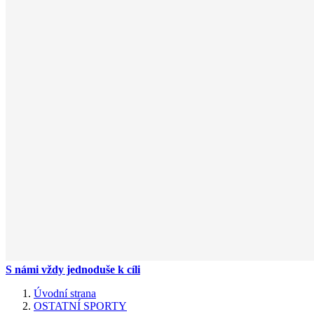
S námi vždy jednoduše k cíli
Úvodní strana
OSTATNÍ SPORTY