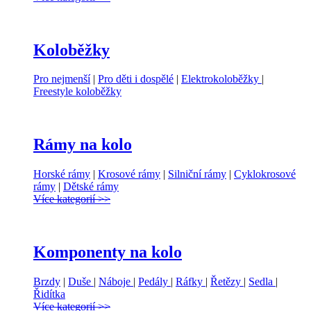
Koloběžky
Pro nejmenší
|
Pro děti i dospělé
|
Elektrokoloběžky
|
Freestyle koloběžky
Rámy na kolo
Horské rámy
|
Krosové rámy
|
Silniční rámy
|
Cyklokrosové
rámy
|
Dětské rámy
Více kategorií >>
Komponenty na kolo
Brzdy
|
Duše
|
Náboje
|
Pedály
|
Ráfky
|
Řetězy
|
Sedla
|
Řidítka
Více kategorií >>