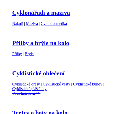
Cyklonářadí a maziva
Nářadí
|
Maziva
|
Cyklokosmetika
Přilby a brýle na kolo
Přilby
|
Brýle
Cyklistické oblečení
Cyklistické dresy
|
Cyklistické vesty
|
Cyklistické bundy
|
Cyklistické pláštěnky
Více kategorií >>
Tretry a boty na kolo