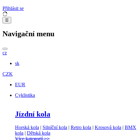
Přihlásit se
☰
Navigační menu
cz
sk
CZK
EUR
Cyklistika
Jízdní kola
Horská kola
|
Silníční kola
|
Retro kola
|
Krosová kola
|
BMX
kola
|
Dětská kola
Více kategorií >>