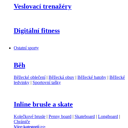
Veslovací trenažéry
Digitální fitness
Ostatní sporty
Běh
Běžecké oblečení
|
Běžecká obuv
|
Běžecké batohy
|
Běžecké
ledvinky
|
Sportovní tašky
Inline brusle a skate
Kolečkové brusle
|
Penny board
|
Skateboard
|
Longboard
|
Chrániče
Více kategorií >>