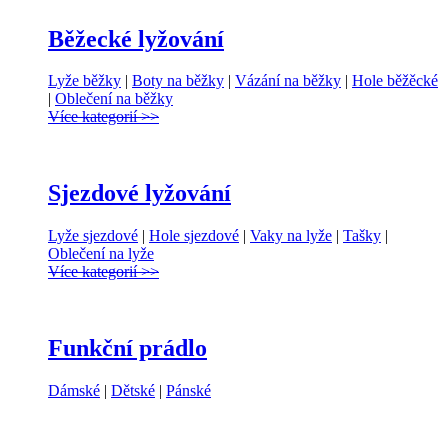
Běžecké lyžování
Lyže běžky
|
Boty na běžky
|
Vázání na běžky
|
Hole běžěcké
|
Oblečení na běžky
Více kategorií >>
Sjezdové lyžování
Lyže sjezdové
|
Hole sjezdové
|
Vaky na lyže
|
Tašky
|
Oblečení na lyže
Více kategorií >>
Funkční prádlo
Dámské
|
Dětské
|
Pánské