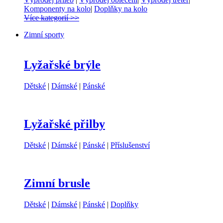
Komponenty na kolo
|
Doplňky na kolo
Více kategorií >>
Zimní sporty
Lyžařské brýle
Dětské
|
Dámské
|
Pánské
Lyžařské přilby
Dětské
|
Dámské
|
Pánské
|
Příslušenství
Zimní brusle
Dětské
|
Dámské
|
Pánské
|
Doplňky