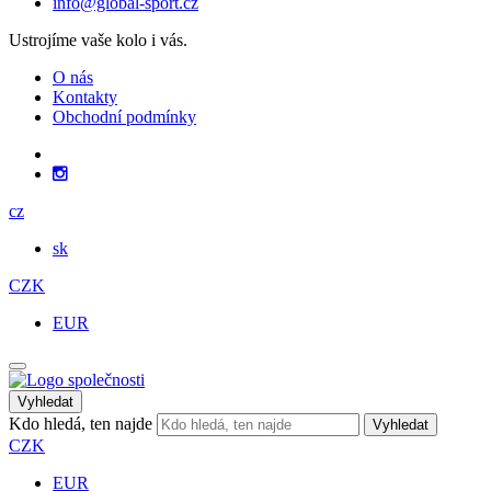
info@global-sport.cz
Ustrojíme vaše kolo i vás.
O nás
Kontakty
Obchodní podmínky
cz
sk
CZK
EUR
Vyhledat
Kdo hledá, ten najde
Vyhledat
CZK
EUR