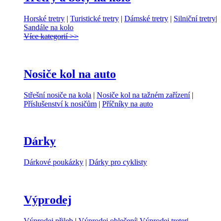
Horské tretry
|
Turistické tretry
|
Dámské tretry
|
Silniční tretry
|
Sandále na kolo
Více kategorií >>
Nosiče kol na auto
Střešní nosiče na kola
|
Nosiče kol na tažném zařízení
|
Příslušenství k nosičům
|
Příčníky na auto
Dárky
Dárkové poukázky
|
Dárky pro cyklisty
Výprodej
Výprodej přileb
|
Výprodej oblečení
|
Výprodej treter
|