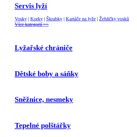
Servis lyží
Vosky
|
Korky
|
Škrabky
|
Kartáče na lyže
|
Žehličky vosků
Více kategorií >>
Lyžařské chrániče
Dětské boby a sáňky
Sněžnice, nesmeky
Tepelné polštářky