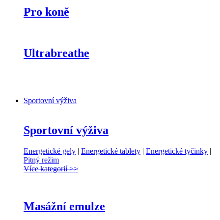
Pro koně
Ultrabreathe
Sportovní výživa
Sportovní výživa
Energetické gely
|
Energetické tablety
|
Energetické tyčinky
|
Pitný režim
Více kategorií >>
Masážní emulze