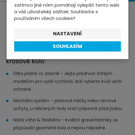
zatímco jiné nám pomáhají vylepšit tento web
a váš uživatelský zážitek. Souhlasíte s
používáním všech cookies?
ZOBRAZIT VÍCE PRODUKTŮ
NASTAVENÍ
SOUHLASÍM
Tipy pro výběr blatníků na gravel či
krosové kolo:
Šířka pláště vs. blatník – dejte přednost štíhlým
modelům pro vyšší rychlosti, širší vyberte kvůli větší
ochraně.
Montážní systém – plastové háčky nebo rámové
úchyty, u některých tedy stačí připevnit před jízdou.
Nízká váha & flexibilita – kvalitní gravel blatníky se
přizpůsobí geometrii kola a nejsou nápadné.