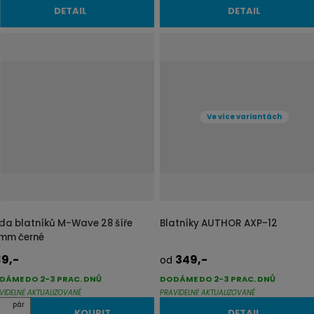
DETAIL
DETAIL
Ve více variantách
da blatníků M-Wave 28 šíře
Blatníky AUTHOR AXP-12
mm černé
9,-
349,-
od
DÁME DO 2-3 PRAC. DNŮ
DODÁME DO 2-3 PRAC. DNŮ
VIDELNĚ AKTUALIZOVANÉ
PRAVIDELNĚ AKTUALIZOVANÉ
pár
KOUPIT
DETAIL