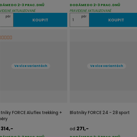
DÁME DO 2-3 PRAC. DNŮ
DODÁME DO 2-3 PRAC. DNŮ
VIDELNĚ AKTUALIZOVANÉ
PRAVIDELNĚ AKTUALIZOVANÉ
Z
pár
pár
KOUPIT
KOUPIT
m
ě
n
i
t
p
Ve více variantách
Ve více variantách
o
č
e
t
atníky FORCE Aluflex trekking +
Blatníky FORCE 24 - 28 sport
pěry
314,-
271,-
d
od
DÁME DO 2-3 PRAC. DNŮ
DODÁME DO 2-3 PRAC. DNŮ