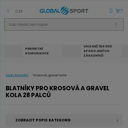
CZK
K
V
d
Y
H
o
L
E
h
D
VÍCE NEŽ 150 000
A
PERFEKTNÍ
SPOKOJENÝCH
T
l
KOMUNIKACE
ZÁKAZNÍKŮ
e
d
á
Sady blatníků
Krosová, gravel kola
,
BLATNÍKY PRO KROSOVÁ A GRAVEL
t
KOLA 28 PALCŮ
e
n
n
ZOBRAZIT POPIS KATEGORIE
a