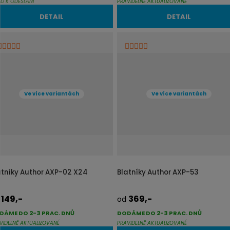
ED K ODESLÁNÍ
PRAVIDELNĚ AKTUALIZOVANÉ
DETAIL
DETAIL
Ve více variantách
Ve více variantách
atníky Author AXP-02 X24
Blatníky Author AXP-53
149,-
369,-
d
od
DÁME DO 2-3 PRAC. DNŮ
DODÁME DO 2-3 PRAC. DNŮ
VIDELNĚ AKTUALIZOVANÉ
PRAVIDELNĚ AKTUALIZOVANÉ