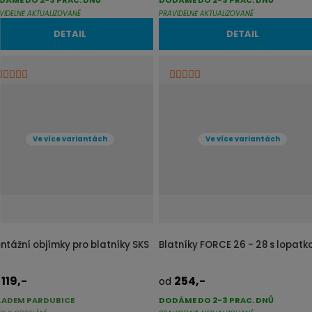
VIDELNĚ AKTUALIZOVANÉ
PRAVIDELNĚ AKTUALIZOVANÉ
DETAIL
DETAIL
Ve více variantách
Ve více variantách
ntážní objímky pro blatníky SKS
Blatníky FORCE 26 - 28 s lopatk
119,-
254,-
d
od
LADEM PARDUBICE
DODÁME DO 2-3 PRAC. DNŮ