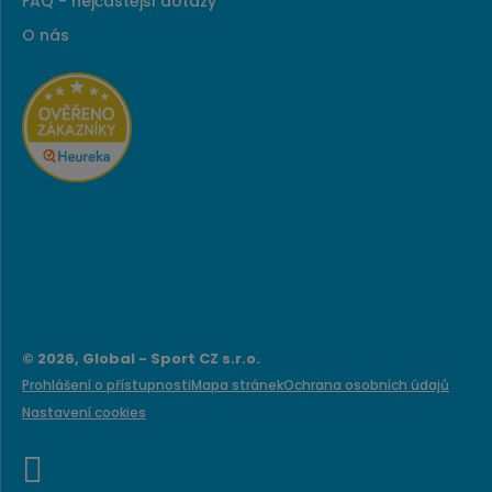
FAQ - nejčastější dotazy
O nás
© 2026, Global - Sport CZ s.r.o.
Prohlášení o přístupnosti
Mapa stránek
Ochrana osobních údajů
Nastavení cookies
e
B