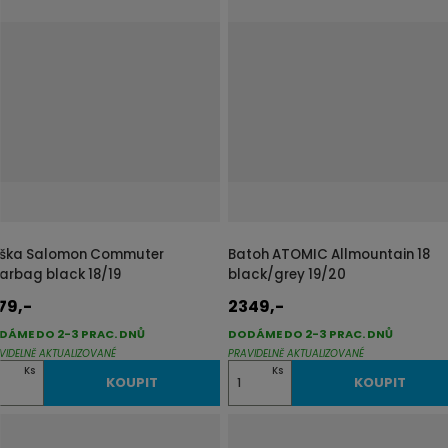
n
i
t
p
o
č
e
t
ška Salomon Commuter
Batoh ATOMIC Allmountain 18
arbag black 18/19
black/grey 19/20
79,-
2349,-
DÁME DO 2-3 PRAC. DNŮ
DODÁME DO 2-3 PRAC. DNŮ
VIDELNĚ AKTUALIZOVANÉ
PRAVIDELNĚ AKTUALIZOVANÉ
Z
Ks
Ks
KOUPIT
KOUPIT
m
ě