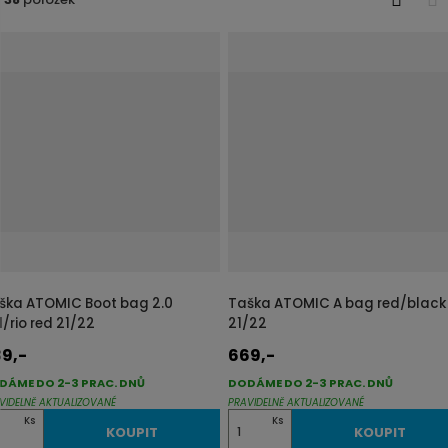
j
O
T
d
b
a
r
b
e
á
u
z
l
k
k
o
o
v
v
ý
ý
v
v
ý
ý
p
p
ška ATOMIC Boot bag 2.0
Taška ATOMIC A bag red/black
i
i
d/rio red 21/22
21/22
s
s
9,-
669,-
DÁME DO 2-3 PRAC. DNŮ
DODÁME DO 2-3 PRAC. DNŮ
VIDELNĚ AKTUALIZOVANÉ
PRAVIDELNĚ AKTUALIZOVANÉ
Z
Ks
Ks
KOUPIT
KOUPIT