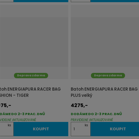
m
ě
n
i
t
p
o
č
e
t
Doprava zdarma
Doprava zdarma
toh ENERGIAPURA RACER BAG
Batoh ENERGIAPURA RACER BAG
SHION - TIGER
PLUS velký
75,-
4275,-
DÁME DO 2-3 PRAC. DNŮ
DODÁME DO 2-3 PRAC. DNŮ
VIDELNĚ AKTUALIZOVANÉ
PRAVIDELNĚ AKTUALIZOVANÉ
Z
ks
ks
KOUPIT
KOUPIT
m