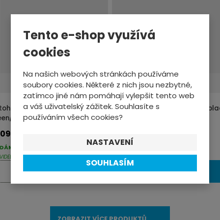
i
t
Tento e-shop využívá
p
o
cookies
č
Na našich webových stránkách používáme
e
soubory cookies. Některé z nich jsou nezbytné,
t
Doprava zdarma
Doprava zdarma
zatímco jiné nám pomáhají vylepšit tento web
a váš uživatelský zážitek. Souhlasíte s
toh Atomic Backland 22+
Batoh Atomic Backland 30+ bla
používáním všech cookies?
een/grey 22/23
22/23
09,-
3609,-
NASTAVENÍ
DÁME DO 2-3 PRAC. DNŮ
DODÁME DO 2-3 PRAC. DNŮ
VIDELNĚ AKTUALIZOVANÉ
PRAVIDELNĚ AKTUALIZOVANÉ
SOUHLASÍM
Z
Ks
Ks
KOUPIT
KOUPIT
m
ě
n
ZOBRAZIT VÍCE PRODUKTŮ