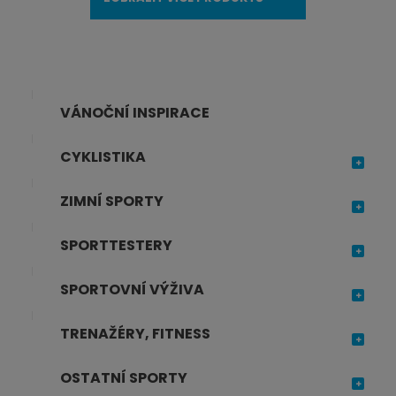
i
t
p
o
č
VÁNOČNÍ INSPIRACE
e
t
CYKLISTIKA
ZIMNÍ SPORTY
SPORTTESTERY
SPORTOVNÍ VÝŽIVA
TRENAŽÉRY, FITNESS
OSTATNÍ SPORTY