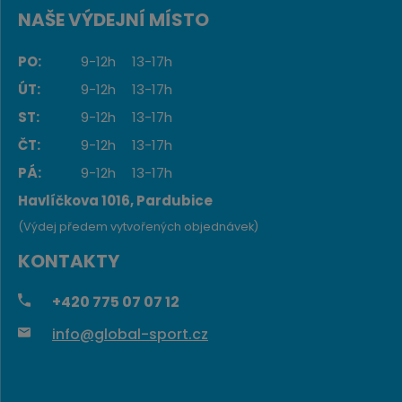
NAŠE VÝDEJNÍ MÍSTO
PO:
9-12h
13-17h
ÚT:
9-12h
13-17h
ST:
9-12h
13-17h
ČT:
9-12h
13-17h
PÁ:
9-12h
13-17h
Havlíčkova 1016, Pardubice
(Výdej předem vytvořených objednávek)
KONTAKTY
+420
775 07 07 12
info@global-sport.cz