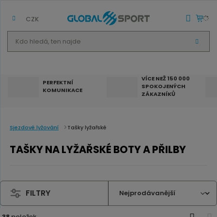
CZK
K
V
d
Y
H
o
L
E
h
D
VÍCE NEŽ 150 000
A
PERFEKTNÍ
SPOKOJENÝCH
T
l
KOMUNIKACE
ZÁKAZNÍKŮ
e
d
á
Sjezdové lyžování
Tašky lyžařské
,
TAŠKY NA LYŽAŘSKÉ BOTY A PŘILBY
t
e
n
FILTRY
n
a
38
položek