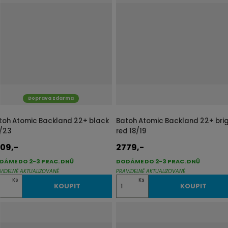
n
i
t
p
o
č
e
t
Doprava zdarma
toh Atomic Backland 22+ black
Batoh Atomic Backland 22+ bri
/23
red 18/19
09,-
2779,-
DÁME DO 2-3 PRAC. DNŮ
DODÁME DO 2-3 PRAC. DNŮ
VIDELNĚ AKTUALIZOVANÉ
PRAVIDELNĚ AKTUALIZOVANÉ
Z
Ks
Ks
KOUPIT
KOUPIT
m
ě
n