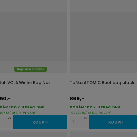
ě
n
i
t
p
o
č
e
t
Doprava zdarma
toh VOLA Winter Bag Noir
Taška ATOMIC Boot bag black
50,-
869,-
DÁME DO 2-3 PRAC. DNŮ
DODÁME DO 2-3 PRAC. DNŮ
VIDELNĚ AKTUALIZOVANÉ
PRAVIDELNĚ AKTUALIZOVANÉ
Z
ks
ks
KOUPIT
KOUPIT
m
ě