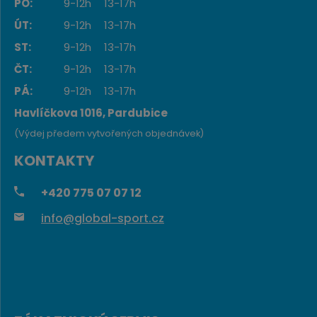
PO:
9-12h
13-17h
ÚT:
9-12h
13-17h
ST:
9-12h
13-17h
ČT:
9-12h
13-17h
PÁ:
9-12h
13-17h
Havlíčkova 1016, Pardubice
(Výdej předem vytvořených objednávek)
KONTAKTY
+420
775 07 07 12
info@global-sport.cz