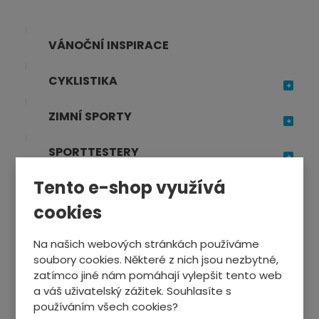
VÁNOČNÍ INSPIRACE
CYKLISTIKA
ZIMNÍ SPORTY
SPORTTESTERY
Tento e-shop využívá
SPORTOVNÍ VÝŽIVA
cookies
TRENAŽÉRY, FITNESS
Na našich webových stránkách používáme
OSTATNÍ SPORTY
soubory cookies. Některé z nich jsou nezbytné,
zatímco jiné nám pomáhají vylepšit tento web
a váš uživatelský zážitek. Souhlasíte s
používáním všech cookies?