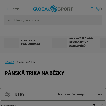
CZK
K
V
d
Y
H
o
L
E
h
D
VÍCE NEŽ 150 000
A
PERFEKTNÍ
SPOKOJENÝCH
T
l
KOMUNIKACE
ZÁKAZNÍKŮ
e
d
á
Pánské
Trika krátká
,
PÁNSKÁ TRIKA NA BĚŽKY
t
e
n
FILTRY
n
a
5
položek