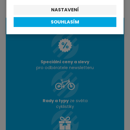
NASTAVENÍ
SOUHLASÍM
Speciální ceny a slevy
pro odběratele newsletteru
Rady a typy
ze světa
cyklistiky