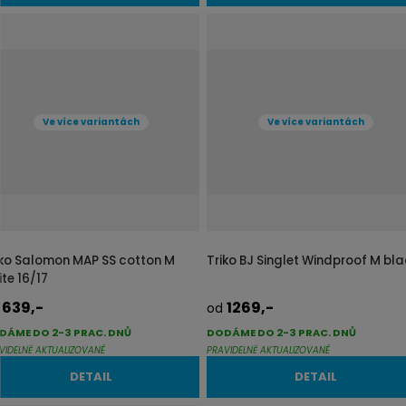
Ve více variantách
Ve více variantách
iko Salomon MAP SS cotton M
Triko BJ Singlet Windproof M bl
te 16/17
639,-
1269,-
d
od
DÁME DO 2-3 PRAC. DNŮ
DODÁME DO 2-3 PRAC. DNŮ
VIDELNĚ AKTUALIZOVANÉ
PRAVIDELNĚ AKTUALIZOVANÉ
DETAIL
DETAIL