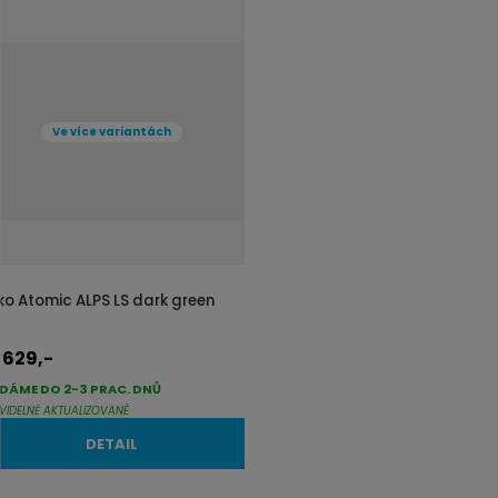
Ve více variantách
iko Atomic ALPS LS dark green
629,-
d
DÁME DO 2-3 PRAC. DNŮ
VIDELNĚ AKTUALIZOVANÉ
DETAIL