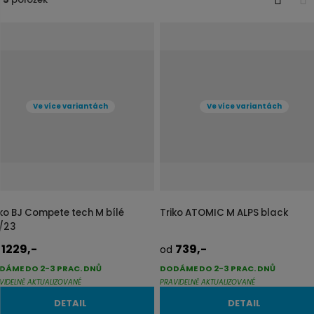
j
O
T
d
b
a
r
b
e
á
u
z
l
k
k
Ve více variantách
Ve více variantách
o
o
v
v
ý
ý
v
v
ý
ý
p
p
iko BJ Compete tech M bílé
Triko ATOMIC M ALPS black
i
i
/23
s
s
1229,-
739,-
d
od
DÁME DO 2-3 PRAC. DNŮ
DODÁME DO 2-3 PRAC. DNŮ
VIDELNĚ AKTUALIZOVANÉ
PRAVIDELNĚ AKTUALIZOVANÉ
DETAIL
DETAIL