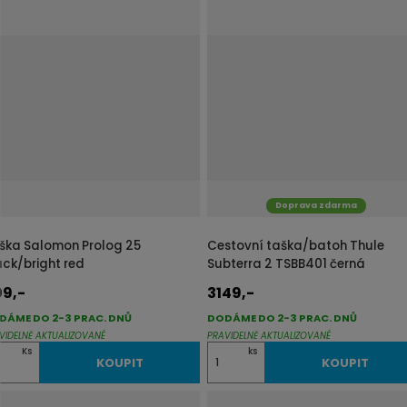
ě
n
i
t
p
o
č
e
t
Doprava zdarma
ška Salomon Prolog 25
Cestovní taška/batoh Thule
ack/bright red
Subterra 2 TSBB401 černá
99,-
3149,-
DÁME DO 2-3 PRAC. DNŮ
DODÁME DO 2-3 PRAC. DNŮ
VIDELNĚ AKTUALIZOVANÉ
PRAVIDELNĚ AKTUALIZOVANÉ
Z
Ks
ks
KOUPIT
KOUPIT
m
ě