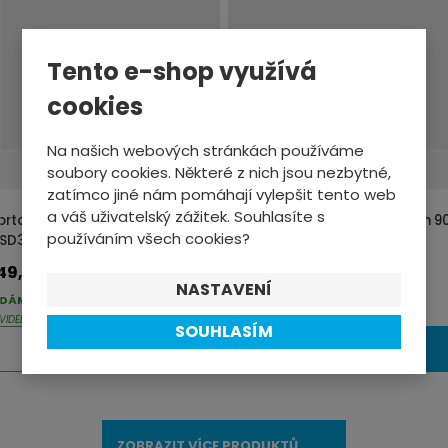
i
t
Tento e-shop využívá
p
o
cookies
č
Na našich webových stránkách používáme
e
soubory cookies. Některé z nich jsou nezbytné,
t
Doprava zdarma
Doprava zdarma
zatímco jiné nám pomáhají vylepšit tento web
a váš uživatelský zážitek. Souhlasíte s
ortovní taška Thule Chasm 70 l
Sportovní taška Thule Chasm 90
používáním všech cookies?
SD303 Pond Gray
TDSD304 černá
49,-
3599,-
NASTAVENÍ
DÁME DO 2-3 PRAC. DNŮ
DODÁME DO 2-3 PRAC. DNŮ
VIDELNĚ AKTUALIZOVANÉ
PRAVIDELNĚ AKTUALIZOVANÉ
SOUHLASÍM
Z
ks
ks
KOUPIT
KOUPIT
m
ě
n
ZOBRAZIT VÍCE PRODUKTŮ