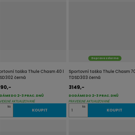
n
i
t
p
o
č
e
t
Doprava zdarma
ortovní taška Thule Chasm 40 l
Sportovní taška Thule Chasm 70
SD302 černá
TDSD303 černá
90,-
3149,-
DÁME DO 2-3 PRAC. DNŮ
DODÁME DO 2-3 PRAC. DNŮ
VIDELNĚ AKTUALIZOVANÉ
PRAVIDELNĚ AKTUALIZOVANÉ
Z
ks
ks
KOUPIT
KOUPIT
m
ě
n