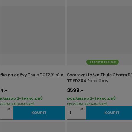
n
i
t
p
o
č
e
t
Doprava zdarma
ožka na oděvy Thule TGF201 bílá
Sportovní taška Thule Chasm 90
TDSD304 Pond Gray
4,-
3599,-
DÁME DO 2-3 PRAC. DNŮ
DODÁME DO 2-3 PRAC. DNŮ
VIDELNĚ AKTUALIZOVANÉ
PRAVIDELNĚ AKTUALIZOVANÉ
Z
ks
ks
KOUPIT
KOUPIT
m
ě