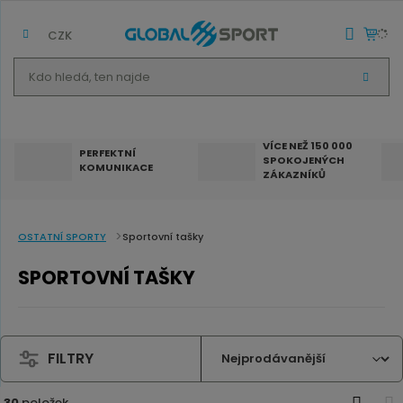
CZK
K
V
d
Y
H
o
L
E
h
D
VÍCE NEŽ 150 000
A
PERFEKTNÍ
SPOKOJENÝCH
T
l
KOMUNIKACE
ZÁKAZNÍKŮ
e
d
á
OSTATNÍ SPORTY
Sportovní tašky
,
SPORTOVNÍ TAŠKY
t
e
n
FILTRY
n
a
30
položek