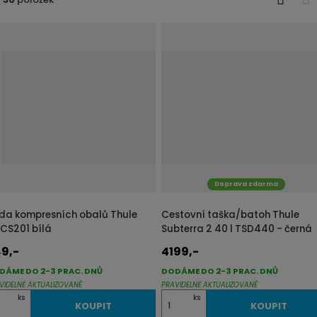
j
O
T
d
b
a
r
b
e
á
u
z
l
k
k
o
o
v
v
ý
ý
v
v
Doprava zdarma
ý
ý
p
p
da kompresních obalů Thule
Cestovní taška/batoh Thule
i
i
CS201 bílá
Subterra 2 40 l TSD440 - černá
s
s
9,-
4199,-
DÁME DO 2-3 PRAC. DNŮ
DODÁME DO 2-3 PRAC. DNŮ
VIDELNĚ AKTUALIZOVANÉ
PRAVIDELNĚ AKTUALIZOVANÉ
Z
ks
ks
KOUPIT
KOUPIT