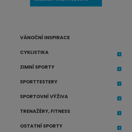
i
t
p
o
č
VÁNOČNÍ INSPIRACE
e
t
CYKLISTIKA
ZIMNÍ SPORTY
SPORTTESTERY
SPORTOVNÍ VÝŽIVA
TRENAŽÉRY, FITNESS
OSTATNÍ SPORTY