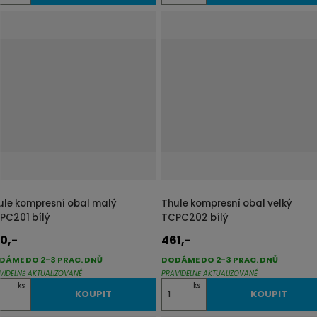
m
ě
n
i
t
p
o
č
e
t
ule kompresní obal malý
Thule kompresní obal velký
PC201 bílý
TCPC202 bílý
0,-
461,-
DÁME DO 2-3 PRAC. DNŮ
DODÁME DO 2-3 PRAC. DNŮ
VIDELNĚ AKTUALIZOVANÉ
PRAVIDELNĚ AKTUALIZOVANÉ
Z
ks
ks
KOUPIT
KOUPIT
m