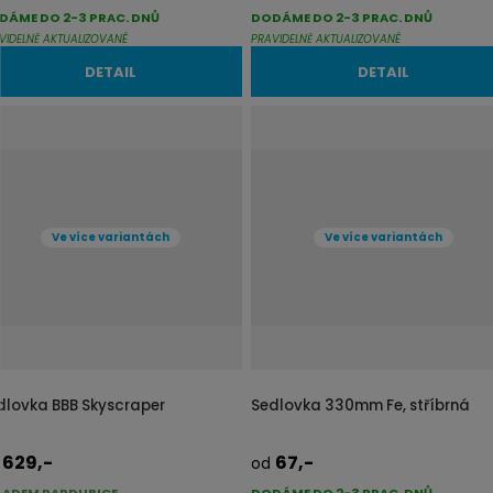
DÁME DO 2-3 PRAC. DNŮ
DODÁME DO 2-3 PRAC. DNŮ
VIDELNĚ AKTUALIZOVANÉ
PRAVIDELNĚ AKTUALIZOVANÉ
DETAIL
DETAIL
Ve více variantách
Ve více variantách
dlovka BBB Skyscraper
Sedlovka 330mm Fe, stříbrná
629,-
67,-
d
od
LADEM PARDUBICE
DODÁME DO 2-3 PRAC. DNŮ