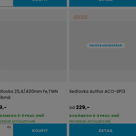
Ve více variantách
dlovka 25,4/400mm Fe,TWN
Sedlovka Author ACO-SP13
říbrná
9,-
229,-
od
DÁME DO 2-3 PRAC. DNŮ
DODÁME DO 2-3 PRAC. DNŮ
VIDELNĚ AKTUALIZOVANÉ
PRAVIDELNĚ AKTUALIZOVANÉ
Ks
KOUPIT
DETAIL