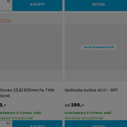
ks
KOUPIT
DETAIL
Ve více variantách
dlovka 25,8/400mm Fe, TWN
Sedlovka Author ACO - SP11
říbrná
9,-
299,-
od
DÁME DO 2-3 PRAC. DNŮ
DODÁME DO 2-3 PRAC. DNŮ
VIDELNĚ AKTUALIZOVANÉ
PRAVIDELNĚ AKTUALIZOVANÉ
Ks
KOUPIT
DETAIL