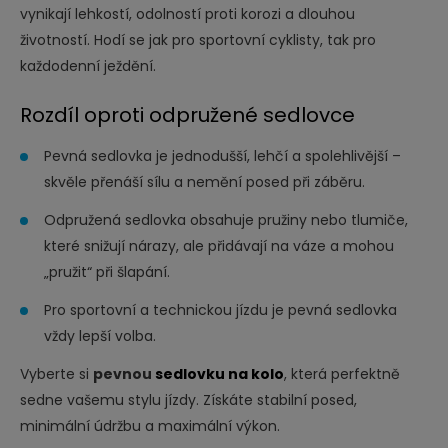
vynikají lehkostí, odolností proti korozi a dlouhou
životností. Hodí se jak pro sportovní cyklisty, tak pro
každodenní ježdění.
Rozdíl oproti odpružené sedlovce
Pevná sedlovka je jednodušší, lehčí a spolehlivější –
skvěle přenáší sílu a nemění posed při záběru.
Odpružená sedlovka obsahuje pružiny nebo tlumiče,
které snižují nárazy, ale přidávají na váze a mohou
„pružit“ při šlapání.
Pro sportovní a technickou jízdu je pevná sedlovka
vždy lepší volba.
Vyberte si
pevnou
sedlovku na kolo
, která perfektně
sedne vašemu stylu jízdy. Získáte stabilní posed,
minimální údržbu a maximální výkon.