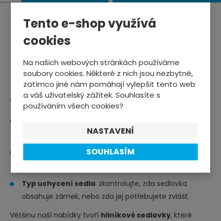
Tento e-shop využívá
cookies
ZOBRAZIT VÍCE PRODUKTŮ
Na našich webových stránkách používáme
soubory cookies. Některé z nich jsou nezbytné,
zatímco jiné nám pomáhají vylepšit tento web
Jak vybrat pevnou sedlovku pro horská i
a váš uživatelský zážitek. Souhlasíte s
silniční kola?
používáním všech cookies?
Průměr sedlovky
: nejčastěji 25,4 mm, 27,2 mm nebo
NASTAVENÍ
31,6 mm – odpovídá otvoru v rámu.
SOUHLASÍM
Délka
: standardně 350–400 mm – záleží na výšce
jezdce a stylu jízdy.
Typ uchycení sedla
: zkontrolujte, zda sedlovka
obsahuje zámek, nebo zda jej potřebujete zvlášť.
Většinu naší nabídky tvoří
hliníkové sedlovky
, které