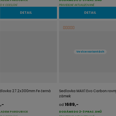
ED K ODESLÁNÍ
PRAVIDELNĚ AKTUALIZOVANÉ
DETAIL
DETAIL
Ve více variantách
dlovka 27.2x300mm Fe černá
Sedlovka MAX1 Evo Carbon rovn
zámek
,-
1689,-
od
LADEM PARDUBICE
DODÁME DO 2-3 PRAC. DNŮ