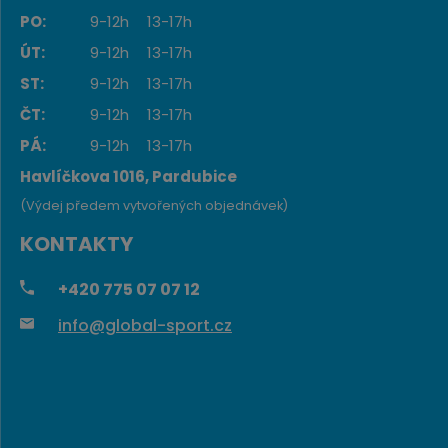
PO:
9-12h
13-17h
ÚT:
9-12h
13-17h
ST:
9-12h
13-17h
ČT:
9-12h
13-17h
PÁ:
9-12h
13-17h
Havlíčkova 1016, Pardubice
(Výdej předem vytvořených objednávek)
KONTAKTY
+420
775 07 07 12
info@global-sport.cz