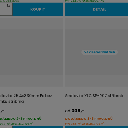
ED K ODESLÁNÍ
PRAVIDELNĚ AKTUALIZOVANÉ
ks
KOUPIT
DETAIL
Ve více variantách
dlovka 25.4x330mm Fe bez
Sedlovka XLC SP-R07 stříbrná
mku stříbrná
,-
309,-
od
DÁME DO 2-3 PRAC. DNŮ
DODÁME DO 3-5 PRAC. DNŮ
VIDELNĚ AKTUALIZOVANÉ
PRAVIDELNĚ AKTUALIZOVANÉ