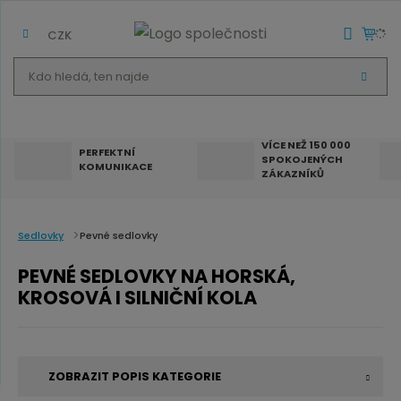
CZK
K
V
d
Y
H
o
L
E
h
D
VÍCE NEŽ 150 000
A
PERFEKTNÍ
SPOKOJENÝCH
T
l
KOMUNIKACE
ZÁKAZNÍKŮ
e
d
á
Sedlovky
Pevné sedlovky
,
PEVNÉ SEDLOVKY NA HORSKÁ,
t
KROSOVÁ I SILNIČNÍ KOLA
e
n
n
ZOBRAZIT POPIS KATEGORIE
a