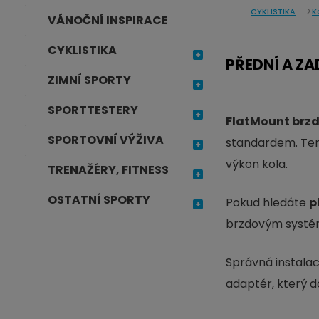
CYKLISTIKA
K
j
VÁNOČNÍ INSPIRACE
d
CYKLISTIKA
e
PŘEDNÍ A Z
ZIMNÍ SPORTY
SPORTTESTERY
FlatMount brz
SPORTOVNÍ VÝŽIVA
standardem. Ten
výkon kola.
TRENAŽÉRY, FITNESS
OSTATNÍ SPORTY
Pokud hledáte
p
brzdovým systém
Správná instala
adaptér, který d