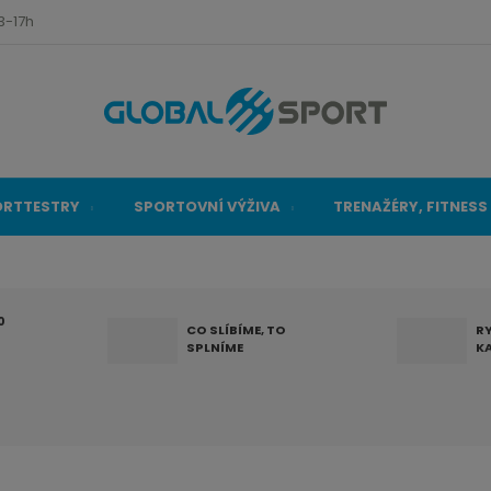
3-17h
ORTTESTRY
SPORTOVNÍ VÝŽIVA
TRENAŽÉRY, FITNESS
0
CO SLÍBÍME, TO
R
SPLNÍME
K