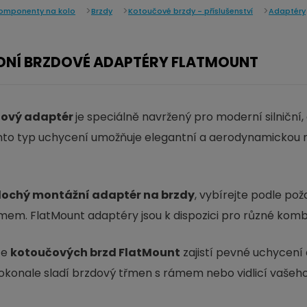
omponenty na kolo
Brzdy
Kotoučové brzdy - příslušenství
Adaptéry
ADNÍ BRZDOVÉ ADAPTÉRY FLATMOUNT
dový adaptér
je speciálně navržený pro moderní silničn
to typ uchycení umožňuje elegantní a aerodynamickou mo
lochý montážní adaptér na brzdy
, vybírejte podle po
em. FlatMount adaptéry jsou k dispozici pro různé kombi
ce
kotoučových brzd FlatMount
zajistí pevné uchycení 
okonale sladí brzdový třmen s rámem nebo vidlicí vašeho