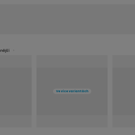
nější
í
v
Ve více variantách
t
s
ž
o
n