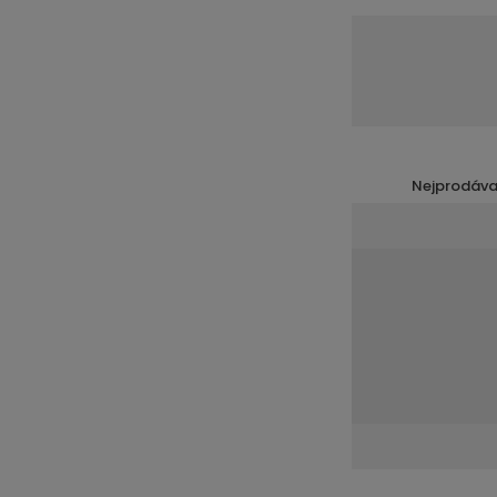
Nejprodáva
í
v
t
s
ž
o
n