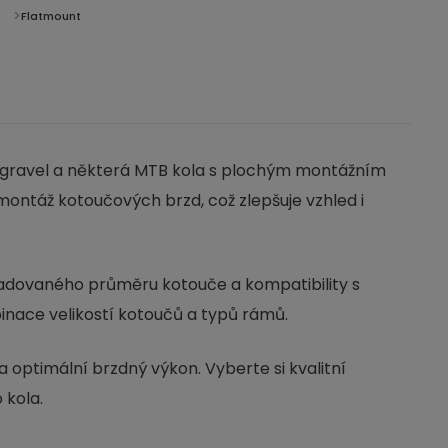
Flatmount
í, gravel a některá MTB kola s plochým montážním
ntáž kotoučových brzd, což zlepšuje vzhled i
žadovaného průměru kotouče a kompatibility s
nace velikostí kotoučů a typů rámů.
a optimální brzdný výkon. Vyberte si kvalitní
 kola.