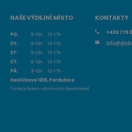
NAŠE VÝDEJNÍ MÍSTO
KONTAKTY
+420
775 0
PO:
9-12h
13-17h
info@globa
ÚT:
9-12h
13-17h
ST:
9-12h
13-17h
ČT:
9-12h
13-17h
PÁ:
9-12h
13-17h
Havlíčkova 1016, Pardubice
(Výdej předem vytvořených objednávek)