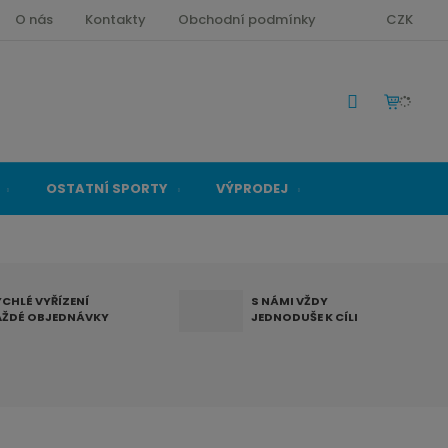
O nás
Kontakty
Obchodní podmínky
CZK
OSTATNÍ SPORTY
VÝPRODEJ
YCHLÉ VYŘÍZENÍ
S NÁMI VŽDY
AŽDÉ OBJEDNÁVKY
JEDNODUŠE K CÍLI