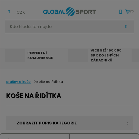
CZK
K
V
d
Y
H
o
L
E
h
D
VÍCE NEŽ 150 000
A
PERFEKTNÍ
SPOKOJENÝCH
T
l
KOMUNIKACE
ZÁKAZNÍKŮ
e
d
á
Brašny a koše
Koše na řidítka
,
KOŠE NA ŘIDÍTKA
t
e
n
ZOBRAZIT POPIS KATEGORIE
n
a
Koš na řídítka kola
je praktickým doplňkem pro