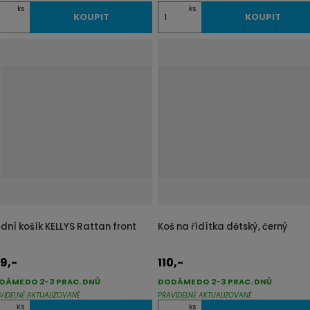
Z
ks
ks
KOUPIT
KOUPIT
m
ě
n
i
t
p
o
č
e
t
ední košík KELLYS Rattan front
Koš na řídítka dětský, černý
9,-
110,-
DÁME DO 2-3 PRAC. DNŮ
DODÁME DO 2-3 PRAC. DNŮ
VIDELNĚ AKTUALIZOVANÉ
PRAVIDELNĚ AKTUALIZOVANÉ
Z
Ks
ks