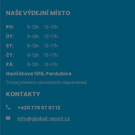
NAŠE VÝDEJNÍ MÍSTO
PO:
9-12h
13-17h
ÚT:
9-12h
13-17h
ST:
9-12h
13-17h
ČT:
9-12h
13-17h
PÁ:
9-12h
13-17h
Havlíčkova 1016, Pardubice
(Výdej předem vytvořených objednávek)
KONTAKTY
+420
775 07 07 12
info@global-sport.cz