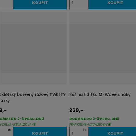
KOUPIT
KOUPIT
m
ě
n
i
t
p
o
č
e
t
š dětský barevný růžový TWEETY
Koš na řidítka M-Wave s háky
pásky
9,-
269,-
DÁME DO 2-3 PRAC. DNŮ
DODÁME DO 2-3 PRAC. DNŮ
VIDELNĚ AKTUALIZOVANÉ
PRAVIDELNĚ AKTUALIZOVANÉ
Z
ks
ks
KOUPIT
KOUPIT