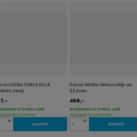
š na řídítka FORCE KLICK
Koš na řidítka Ventura klip-on
,4mm, černý
22.2mm
7,-
469,-
DÁME DO 2-3 PRAC. DNŮ
DODÁME DO 2-3 PRAC. DNŮ
VIDELNĚ AKTUALIZOVANÉ
PRAVIDELNĚ AKTUALIZOVANÉ
Z
ks
ks
KOUPIT
KOUPIT
m