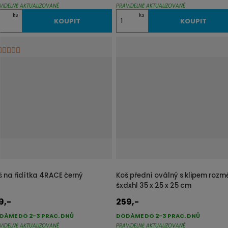
VIDELNĚ AKTUALIZOVANÉ
PRAVIDELNĚ AKTUALIZOVANÉ
Z
ks
ks
KOUPIT
KOUPIT
m
ě
n
i
t
p
o
č
e
t
š na řidítka 4RACE černý
Koš přední oválný s klipem rozm
šxdxhl 35 x 25 x 25 cm
9,-
259,-
DÁME DO 2-3 PRAC. DNŮ
DODÁME DO 2-3 PRAC. DNŮ
VIDELNĚ AKTUALIZOVANÉ
PRAVIDELNĚ AKTUALIZOVANÉ