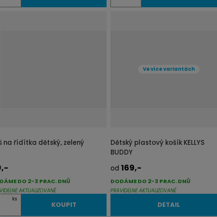
m
ě
n
i
t
p
Ve více variantách
o
č
e
t
š na řídítka dětský, zelený
Dětský plastový košík KELLYS
BUDDY
0,-
169,-
od
DÁME DO 2-3 PRAC. DNŮ
DODÁME DO 2-3 PRAC. DNŮ
VIDELNĚ AKTUALIZOVANÉ
PRAVIDELNĚ AKTUALIZOVANÉ
ks
KOUPIT
DETAIL