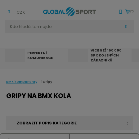
CZK
K
V
d
Y
H
o
L
E
h
D
VÍCE NEŽ 150 000
A
PERFEKTNÍ
SPOKOJENÝCH
T
l
KOMUNIKACE
ZÁKAZNÍKŮ
e
d
á
BMX komponenty
Gripy
,
GRIPY NA BMX KOLA
t
e
n
ZOBRAZIT POPIS KATEGORIE
n
a
Gripy na BMX
zajišťují kontakt s kolem. Když nesedí,