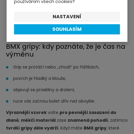
používáním všech cookies?
NASTAVENÍ
ZOBRAZIT VÍCE PRODUKTŮ
SOUHLASÍM
BMX gripy: kdy poznáte, že je čas na
výměnu
Grip se protáčí nebo „chodí“ po řídítkách,
povrch je hladký a klouže,
objevují se praskliny a drolení,
ruce vás začnou bolet dřív než obvykle.
Výraznější vzorek
volte
pro pevnější zasazení do
dlaně
,
měkčí materiál
zase
znamená pohodlí
, zatímco
tvrdší gripy déle vydrží
. Když máte
BMX gripy
, které