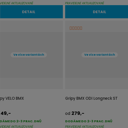
VIDELNĚ AKTUALIZOVANÉ
PRAVIDELNĚ AKTUALIZOVANÉ
DETAIL
DETAIL
Ve více variantách
Ve více variantách
ipy VELO BMX
Gripy BMX ODI Longneck ST
49,-
279,-
d
od
DÁME DO 2-3 PRAC. DNŮ
DODÁME DO 2-3 PRAC. DNŮ
VIDELNĚ AKTUALIZOVANÉ
PRAVIDELNĚ AKTUALIZOVANÉ