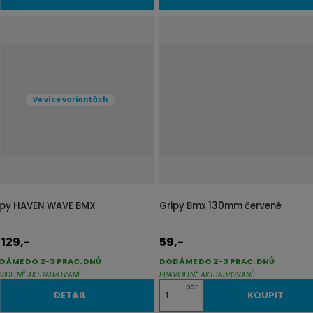
Ve více variantách
ipy HAVEN WAVE BMX
Gripy Bmx 130mm červené
129,-
59,-
d
DÁME DO 2-3 PRAC. DNŮ
DODÁME DO 2-3 PRAC. DNŮ
VIDELNĚ AKTUALIZOVANÉ
PRAVIDELNĚ AKTUALIZOVANÉ
Z
pár
DETAIL
KOUPIT
m