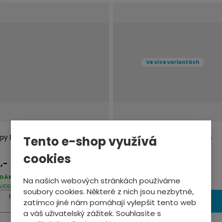
ě
n
i
t
p
Ve více variantách
o
č
e
t
ipy BMX 130mm zelená
Gripy BMX ODI Hucker 160mm
Tento e-shop využívá
Flange
cookies
,-
279,-
od
DÁME DO 2-3 PRAC. DNŮ
DODÁME DO 2-3 PRAC. DNŮ
Na našich webových stránkách používáme
VIDELNĚ AKTUALIZOVANÉ
PRAVIDELNĚ AKTUALIZOVANÉ
soubory cookies. Některé z nich jsou nezbytné,
pár
KOUPIT
DETAIL
zatímco jiné nám pomáhají vylepšit tento web
a váš uživatelský zážitek. Souhlasíte s