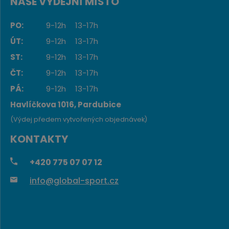
NAŠE VÝDEJNÍ MÍSTO
PO:
9-12h
13-17h
ÚT:
9-12h
13-17h
ST:
9-12h
13-17h
ČT:
9-12h
13-17h
PÁ:
9-12h
13-17h
Havlíčkova 1016, Pardubice
(Výdej předem vytvořených objednávek)
KONTAKTY
+420
775 07 07 12
info@global-sport.cz