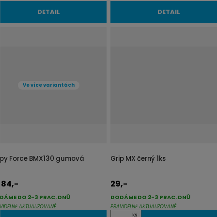
DETAIL
DETAIL
Ve více variantách
ipy Force BMX130 gumová
Grip MX černý 1ks
84,-
29,-
d
DÁME DO 2-3 PRAC. DNŮ
DODÁME DO 2-3 PRAC. DNŮ
VIDELNĚ AKTUALIZOVANÉ
PRAVIDELNĚ AKTUALIZOVANÉ
Z
ks