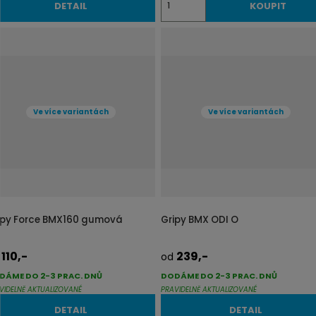
DETAIL
KOUPIT
m
ě
n
i
t
p
Ve více variantách
Ve více variantách
o
č
e
t
ipy Force BMX160 gumová
Gripy BMX ODI O
110,-
239,-
d
od
DÁME DO 2-3 PRAC. DNŮ
DODÁME DO 2-3 PRAC. DNŮ
VIDELNĚ AKTUALIZOVANÉ
PRAVIDELNĚ AKTUALIZOVANÉ
DETAIL
DETAIL