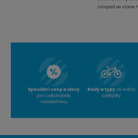
rotoped se stane n
Speciální ceny a slevy
Rady a typy
ze světa
pro odběratele
cyklistiky
newsletteru