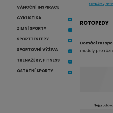
TRENAŽÉRY, FITN
j
VÁNOČNÍ INSPIRACE
d
CYKLISTIKA
e
ROTOPEDY
ZIMNÍ SPORTY
SPORTTESTERY
Domácí rotope
SPORTOVNÍ VÝŽIVA
modely pro různé
TRENAŽÉRY, FITNESS
OSTATNÍ SPORTY
Nejprodáva