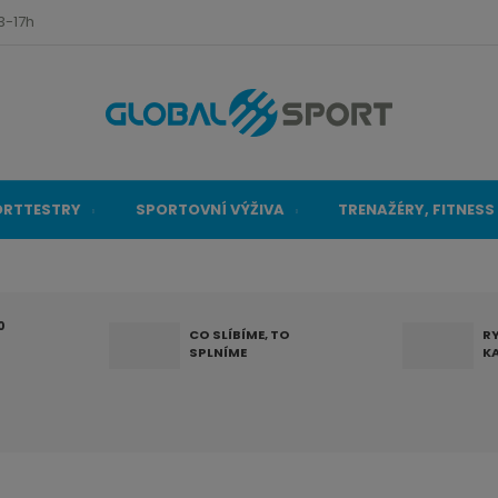
3-17h
ORTTESTRY
SPORTOVNÍ VÝŽIVA
TRENAŽÉRY, FITNESS
0
CO SLÍBÍME, TO
R
SPLNÍME
K