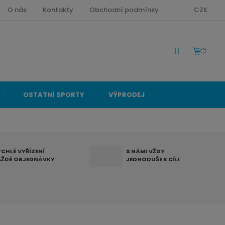
O nás
Kontakty
Obchodní podmínky
CZK
OSTATNÍ SPORTY
VÝPRODEJ
YCHLÉ VYŘÍZENÍ
S NÁMI VŽDY
AŽDÉ OBJEDNÁVKY
JEDNODUŠE K CÍLI