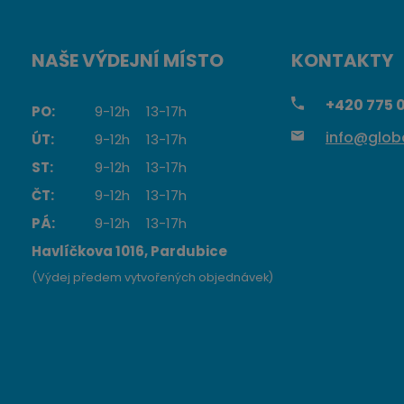
NAŠE VÝDEJNÍ MÍSTO
KONTAKTY
+420
775 0
PO:
9-12h
13-17h
info@globa
ÚT:
9-12h
13-17h
ST:
9-12h
13-17h
ČT:
9-12h
13-17h
PÁ:
9-12h
13-17h
Havlíčkova 1016, Pardubice
(Výdej předem vytvořených objednávek)