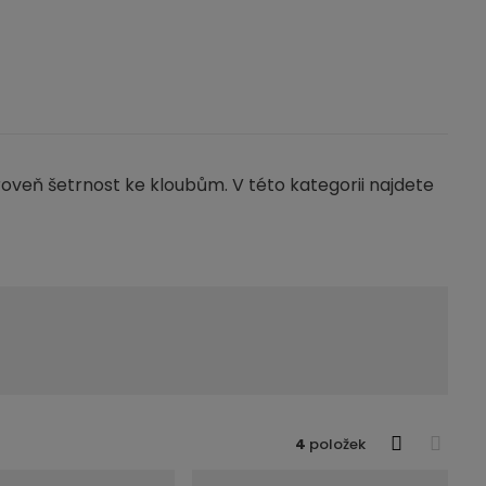
ároveň šetrnost ke kloubům. V této kategorii najdete
4
položek
O
T