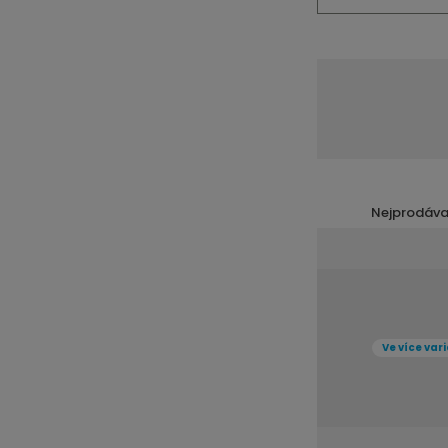
Nejprodáva
Ve více var