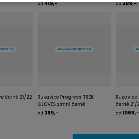
419,-
289,-
od
od
DNŮ
DODÁME DO 2-3 PRAC. DNŮ
DODÁME DO 3
PRAVIDELNĚ AKTUALIZOVANÉ
PRAVIDELNĚ AKT
DETAIL
DE
iantách
Ve více variantách
V
ve černé 21/22
Rukavice Progress TREK
Rukavice 
GLOVES zimní černé
černé 21/
359,-
1069,-
od
od