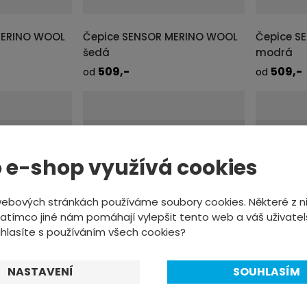
MERINO WOOL
Čepice SENSOR MERINO WOOL
Čepice S
šedá
modrá
509,-
509,-
od
od
DNŮ
DODÁME DO 2-3 PRAC. DNŮ
DODÁME DO 3
PRAVIDELNĚ AKTUALIZOVANÉ
PRAVIDELNĚ AKT
 e-shop využívá cookies
DETAIL
DE
iantách
Ve více variantách
V
webových stránkách používáme soubory cookies. Některé z ni
atímco jiné nám pomáhají vylepšit tento web a váš uživatel
uhlasíte s používáním všech cookies?
NASTAVENÍ
SOUHLASÍM
nit
Čepice SENSOR MERINO WOOL
Čepice H
magenta
černá