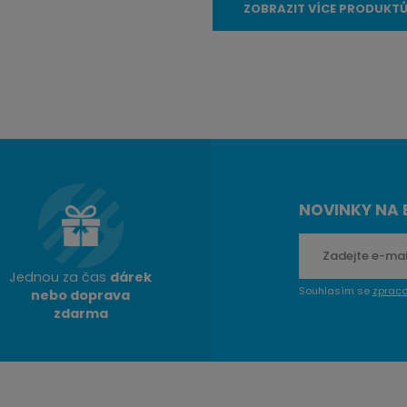
ZOBRAZIT VÍCE PRODUKT
DNŮ
DODÁME DO 2-3 PRAC. DNŮ
DODÁME DO 2
PRAVIDELNĚ AKTUALIZOVANÉ
PRAVIDELNĚ AKT
DETAIL
DE
NOVINKY NA 
Jednou za čas
dárek
Souhlasím se
zprac
nebo doprava
zdarma