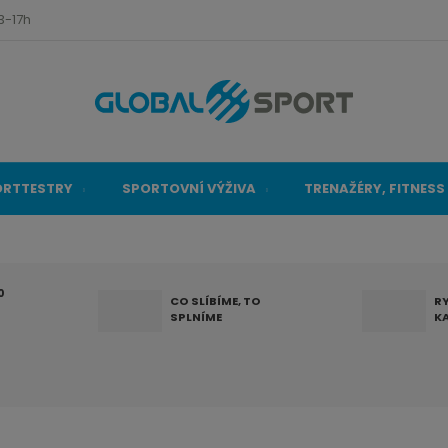
3-17h
ORTTESTRY
SPORTOVNÍ VÝŽIVA
TRENAŽÉRY, FITNESS
0
CO SLÍBÍME, TO
R
SPLNÍME
K