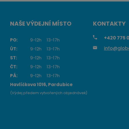
NAŠE VÝDEJNÍ MÍSTO
KONTAKTY
+420
775 0
PO:
9-12h
13-17h
info@globa
ÚT:
9-12h
13-17h
ST:
9-12h
13-17h
ČT:
9-12h
13-17h
PÁ:
9-12h
13-17h
Havlíčkova 1016, Pardubice
(Výdej předem vytvořených objednávek)