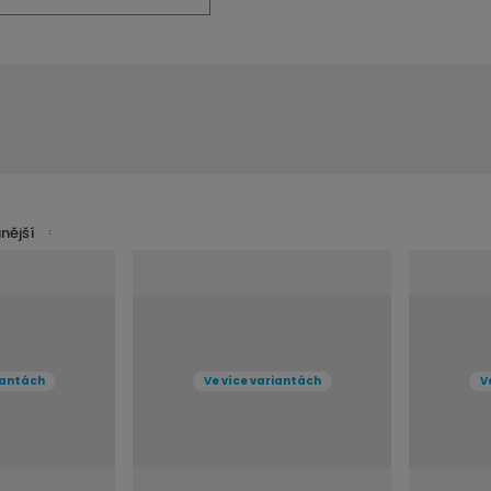
nější
iantách
Ve více variantách
V