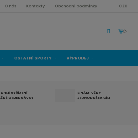
O nás
Kontakty
Obchodní podmínky
CZK
OSTATNÍ SPORTY
VÝPRODEJ
YCHLÉ VYŘÍZENÍ
S NÁMI VŽDY
AŽDÉ OBJEDNÁVKY
JEDNODUŠE K CÍLI