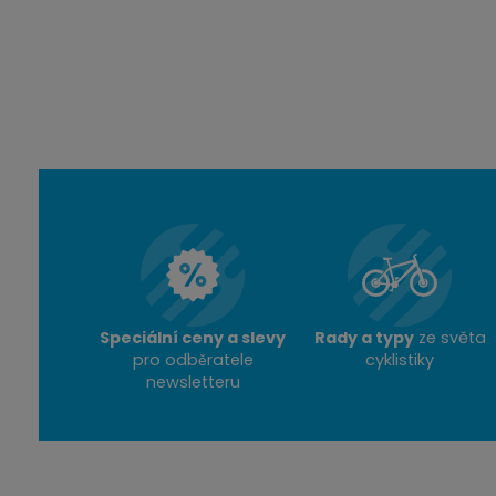
DODÁME DO 2-3 PRAC. 
PRAVIDELNĚ AKTUALIZOVANÉ
DETAIL
Speciální ceny a slevy
Rady a typy
ze světa
pro odběratele
cyklistiky
newsletteru