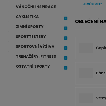
ZIMNÍ SPORTY
j
VÁNOČNÍ INSPIRACE
d
CYKLISTIKA
e
OBLEČENÍ NA
ZIMNÍ SPORTY
SPORTTESTERY
SPORTOVNÍ VÝŽIVA
Čepi
TRENAŽÉRY, FITNESS
OSTATNÍ SPORTY
Páns
Vest