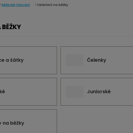
Běžecké lyžování
Oblečení na běžky
 BĚŽKY
ce a šátky
Čelenky
ké
Juniorské
y na běžky