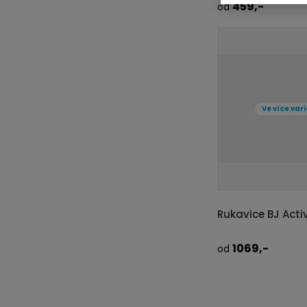
459,-
od
DODÁME DO 2-3 PRAC. 
PRAVIDELNĚ AKTUALIZOVANÉ
DETAIL
Ve více var
Rukavice BJ Acti
1069,-
od