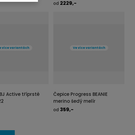
n
2229,-
č
od
o
e
ž
t
s
-5 PRAC. DNŮ
DODÁME DO 2-3 PRAC. DNŮ
t
UALIZOVANÉ
PRAVIDELNĚ AKTUALIZOVANÉ
v
TAIL
DETAIL
e více variantách
Ve více variantách
í
BJ Active tříprsté
Čepice Progress BEANIE
22
merino šedý melír
359,-
od