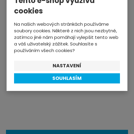
Tento e-shop využívá
t
p
cookies
CYKLISTIKA
o
Na našich webových stránkách používáme
č
ZIMNÍ SPORTY
soubory cookies. Některé z nich jsou nezbytné,
e
zatímco jiné nám pomáhají vylepšit tento web
t
SPORTTESTERY
a váš uživatelský zážitek. Souhlasíte s
používáním všech cookies?
SPORTOVNÍ VÝŽIVA
NASTAVENÍ
TRENAŽÉRY, FITNESS
SOUHLASÍM
OSTATNÍ SPORTY