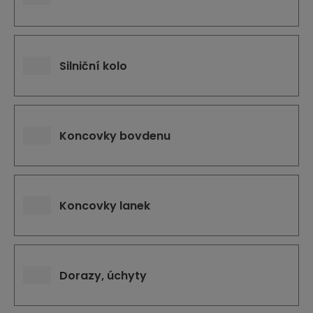
j
d
e
Silniční kolo
Koncovky bovdenu
Koncovky lanek
Dorazy, úchyty