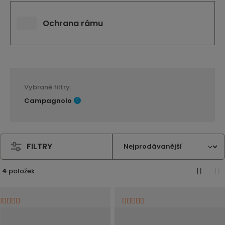
Ochrana rámu
Vybrané filtry:
Campagnolo
FILTRY
4
položek
O
T
b
a
r
b
á
u