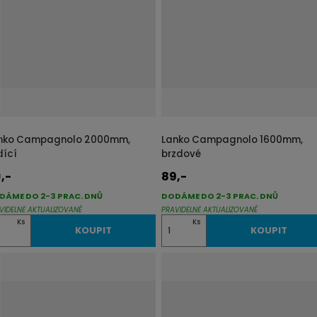
z
l
k
k
o
o
v
v
ý
ý
v
v
ý
ý
p
p
nko Campagnolo 2000mm,
Lanko Campagnolo 1600mm,
i
i
dící
brzdové
s
s
,-
89,-
DÁME DO 2-3 PRAC. DNŮ
DODÁME DO 2-3 PRAC. DNŮ
VIDELNĚ AKTUALIZOVANÉ
PRAVIDELNĚ AKTUALIZOVANÉ
Z
Ks
Ks
KOUPIT
KOUPIT
m
ě
n
i