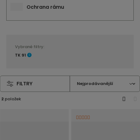
Ochrana rámu
Vybrané filtry:
TK 91
FILTRY
2
položek
O
T
b
a
r
b
á
u
z
l