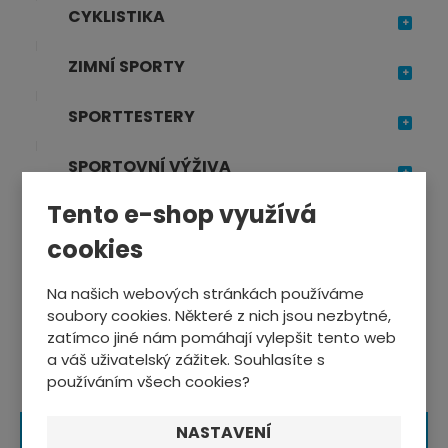
p
CYKLISTIKA
o
č
ZIMNÍ SPORTY
e
t
SPORTTESTERY
SPORTOVNÍ VÝŽIVA
Tento e-shop využívá
TRENAŽÉRY, FITNESS
cookies
OSTATNÍ SPORTY
Na našich webových stránkách používáme
soubory cookies. Některé z nich jsou nezbytné,
zatímco jiné nám pomáhají vylepšit tento web
a váš uživatelský zážitek. Souhlasíte s
používáním všech cookies?
NASTAVENÍ