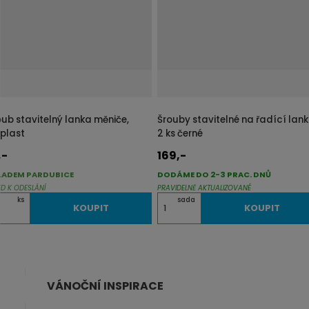
k
k
o
o
v
v
ý
ý
v
v
ý
ý
p
p
oub stavitelný lanka měniče,
Šrouby stavitelné na řadící lan
i
i
/plast
2 ks černé
s
s
,-
169,-
LADEM PARDUBICE
DODÁME DO 2-3 PRAC. DNŮ
ED K ODESLÁNÍ
PRAVIDELNĚ AKTUALIZOVANÉ
Z
ks
sada
KOUPIT
KOUPIT
m
ě
n
i
VÁNOČNÍ INSPIRACE
t