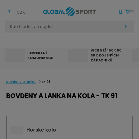
CZK
K
V
d
Y
H
o
L
E
h
D
VÍCE NEŽ 150 000
A
PERFEKTNÍ
SPOKOJENÝCH
T
l
KOMUNIKACE
ZÁKAZNÍKŮ
e
d
á
Bovdeny a lanka
TK 91
,
BOVDENY A LANKA NA KOLA - TK 91
t
e
n
n
Horské kolo
a