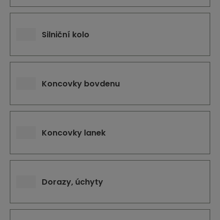
j
d
e
Silniční kolo
Koncovky bovdenu
Koncovky lanek
Dorazy, úchyty