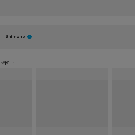
Shimano
nější
í
í
v
v
t
t
s
s
ž
ž
o
o