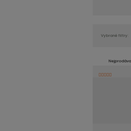
Vybrané filtry:
Nejprodáva
í
v
t
s
ž
o