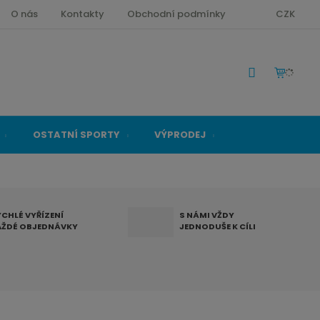
O nás
Kontakty
Obchodní podmínky
CZK
OSTATNÍ SPORTY
VÝPRODEJ
YCHLÉ VYŘÍZENÍ
S NÁMI VŽDY
AŽDÉ OBJEDNÁVKY
JEDNODUŠE K CÍLI