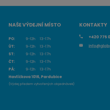
NAŠE VÝDEJNÍ MÍSTO
KONTAKTY
+420
775 0
PO:
9-12h
13-17h
info@globa
ÚT:
9-12h
13-17h
ST:
9-12h
13-17h
ČT:
9-12h
13-17h
PÁ:
9-12h
13-17h
Havlíčkova 1016, Pardubice
(Výdej předem vytvořených objednávek)