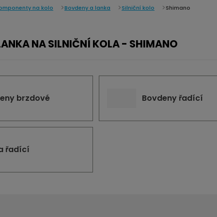
omponenty na kolo
Bovdeny a lanka
Silniční kolo
Shimano
ANKA NA SILNIČNÍ KOLA - SHIMANO
eny brzdové
Bovdeny řadící
a řadící