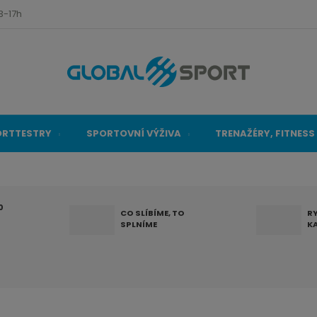
3-17h
ORTTESTRY
SPORTOVNÍ VÝŽIVA
TRENAŽÉRY, FITNESS
0
CO SLÍBÍME, TO
R
SPLNÍME
K