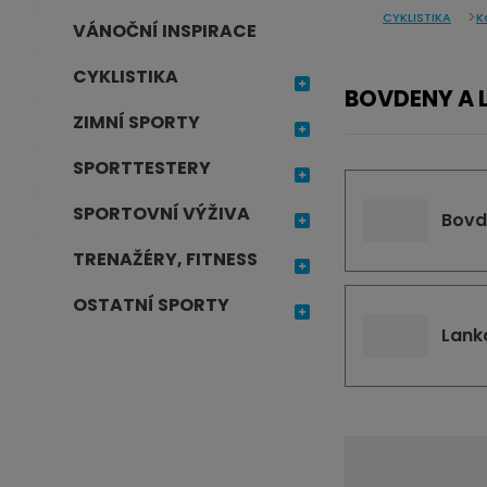
CYKLISTIKA
K
j
VÁNOČNÍ INSPIRACE
d
CYKLISTIKA
e
BOVDENY A L
ZIMNÍ SPORTY
SPORTTESTERY
SPORTOVNÍ VÝŽIVA
Bovd
TRENAŽÉRY, FITNESS
OSTATNÍ SPORTY
Lank