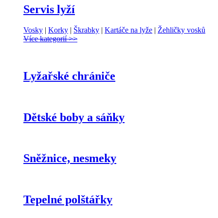
Servis lyží
Vosky
|
Korky
|
Škrabky
|
Kartáče na lyže
|
Žehličky vosků
Více kategorií >>
Lyžařské chrániče
Dětské boby a sáňky
Sněžnice, nesmeky
Tepelné polštářky