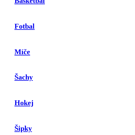
Basketbal
Fotbal
Míče
Šachy
Hokej
Šipky