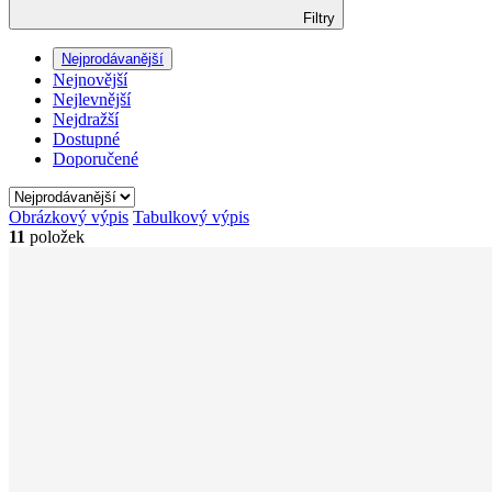
Filtry
Nejprodávanější
Nejnovější
Nejlevnější
Nejdražší
Dostupné
Doporučené
Obrázkový výpis
Tabulkový výpis
11
položek