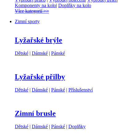
Komponenty na kolo
|
Doplňky na kolo
Více kategorií >>
Zimní sporty
Lyžařské brýle
Dětské
|
Dámské
|
Pánské
Lyžařské přilby
Dětské
|
Dámské
|
Pánské
|
Příslušenství
Zimní brusle
Dětské
|
Dámské
|
Pánské
|
Doplňky