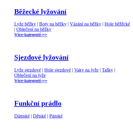
Běžecké lyžování
Lyže běžky
|
Boty na běžky
|
Vázání na běžky
|
Hole běžěcké
|
Oblečení na běžky
Více kategorií >>
Sjezdové lyžování
Lyže sjezdové
|
Hole sjezdové
|
Vaky na lyže
|
Tašky
|
Oblečení na lyže
Více kategorií >>
Funkční prádlo
Dámské
|
Dětské
|
Pánské