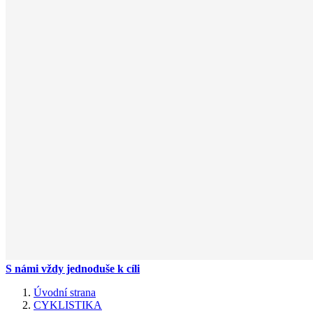
S námi vždy jednoduše k cíli
Úvodní strana
CYKLISTIKA