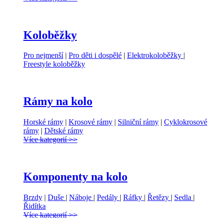
Koloběžky
Pro nejmenší
|
Pro děti i dospělé
|
Elektrokoloběžky
|
Freestyle koloběžky
Rámy na kolo
Horské rámy
|
Krosové rámy
|
Silniční rámy
|
Cyklokrosové
rámy
|
Dětské rámy
Více kategorií >>
Komponenty na kolo
Brzdy
|
Duše
|
Náboje
|
Pedály
|
Ráfky
|
Řetězy
|
Sedla
|
Řidítka
Více kategorií >>