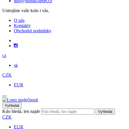
info@global-sport.cz
Ustrojíme vaše kolo i vás.
O nás
Kontakty
Obchodní podmínky
cz
sk
CZK
EUR
Vyhledat
Kdo hledá, ten najde
Vyhledat
CZK
EUR