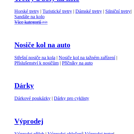
Horské tretry
|
Turistické tretry
|
Dámské tretry
|
Silniční tretry
|
Sandále na kolo
Více kategorií >>
Nosiče kol na auto
Střešní nosiče na kola
|
Nosiče kol na tažném zařízení
|
Příslušenství k nosičům
|
Příčníky na auto
Dárky
Dárkové poukázky
|
Dárky pro cyklisty
Výprodej
Výprodej přileb
|
Výprodej oblečení
|
Výprodej treter
|