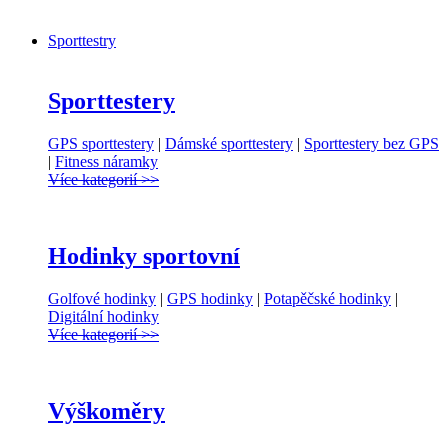
Sporttestry
Sporttestery
GPS sporttestery
|
Dámské sporttestery
|
Sporttestery bez GPS
|
Fitness náramky
Více kategorií >>
Hodinky sportovní
Golfové hodinky
|
GPS hodinky
|
Potapěčské hodinky
|
Digitální hodinky
Více kategorií >>
Výškoměry