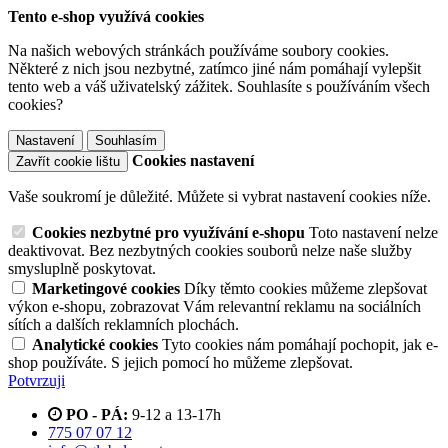
Tento e-shop využívá cookies
Na našich webových stránkách používáme soubory cookies.
Některé z nich jsou nezbytné, zatímco jiné nám pomáhají vylepšit
tento web a váš uživatelský zážitek. Souhlasíte s používáním všech
cookies?
Nastavení
Souhlasím
Cookies nastavení
Zavřít cookie lištu
Vaše soukromí je důležité. Můžete si vybrat nastavení cookies níže.
Cookies nezbytné pro využívání e-shopu
Toto nastavení nelze
deaktivovat. Bez nezbytných cookies souborů nelze naše služby
smysluplně poskytovat.
Marketingové cookies
Díky těmto cookies můžeme zlepšovat
výkon e-shopu, zobrazovat Vám relevantní reklamu na sociálních
sítích a dalších reklamních plochách.
Analytické cookies
Tyto cookies nám pomáhají pochopit, jak e-
shop používáte. S jejich pomocí ho můžeme zlepšovat.
Potvrzuji
PO - PÁ:
9-12 a 13-17h
775 07 07 12