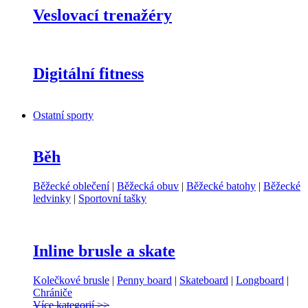
Veslovací trenažéry
Digitální fitness
Ostatní sporty
Běh
Běžecké oblečení
|
Běžecká obuv
|
Běžecké batohy
|
Běžecké
ledvinky
|
Sportovní tašky
Inline brusle a skate
Kolečkové brusle
|
Penny board
|
Skateboard
|
Longboard
|
Chrániče
Více kategorií >>