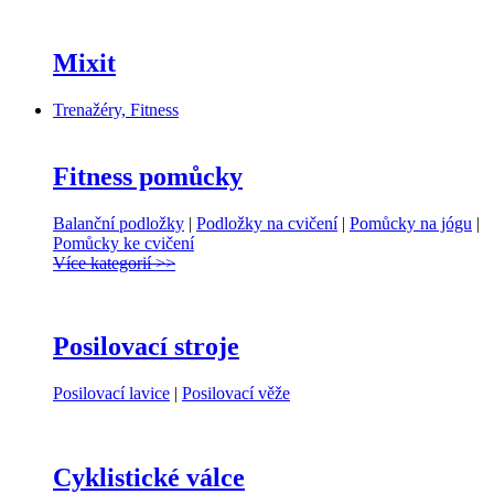
Mixit
Trenažéry, Fitness
Fitness pomůcky
Balanční podložky
|
Podložky na cvičení
|
Pomůcky na jógu
|
Pomůcky ke cvičení
Více kategorií >>
Posilovací stroje
Posilovací lavice
|
Posilovací věže
Cyklistické válce