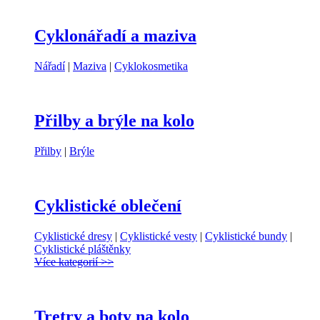
Cyklonářadí a maziva
Nářadí
|
Maziva
|
Cyklokosmetika
Přilby a brýle na kolo
Přilby
|
Brýle
Cyklistické oblečení
Cyklistické dresy
|
Cyklistické vesty
|
Cyklistické bundy
|
Cyklistické pláštěnky
Více kategorií >>
Tretry a boty na kolo