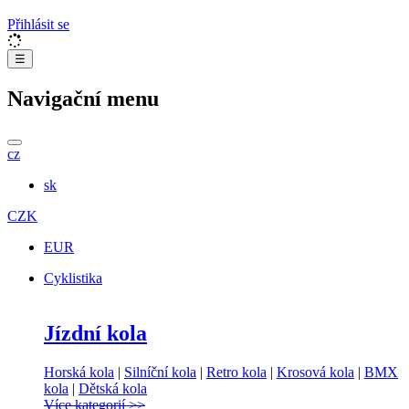
Přihlásit se
☰
Navigační menu
cz
sk
CZK
EUR
Cyklistika
Jízdní kola
Horská kola
|
Silníční kola
|
Retro kola
|
Krosová kola
|
BMX
kola
|
Dětská kola
Více kategorií >>