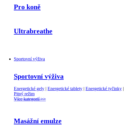
Pro koně
Ultrabreathe
Sportovní výživa
Sportovní výživa
Energetické gely
|
Energetické tablety
|
Energetické tyčinky
|
Pitný režim
Více kategorií >>
Masážní emulze