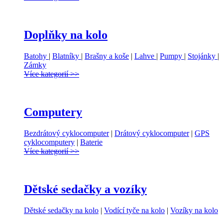
Doplňky na kolo
Batohy
|
Blatníky
|
Brašny a koše
|
Lahve
|
Pumpy
|
Stojánky
|
Zámky
Více kategorií >>
Computery
Bezdrátový cyklocomputer
|
Drátový cyklocomputer
|
GPS
cyklocomputery
|
Baterie
Více kategorií >>
Dětské sedačky a vozíky
Dětské sedačky na kolo
|
Vodící tyče na kolo
|
Vozíky na kolo