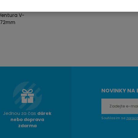
Ventura V-
u 72mm
DNŮ
PIT
NOVINKY NA 
Jednou za čas
dárek
Souhlasím se
zprac
nebo doprava
zdarma