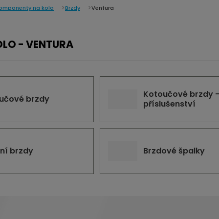
omponenty na kolo
Brzdy
Ventura
OLO - VENTURA
Kotoučové brzdy 
učové brzdy
příslušenství
ční brzdy
Brzdové špalky