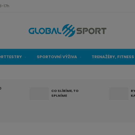
3-17h
ORTTESTRY
SPORTOVNÍ VÝŽIVA
TRENAŽÉRY, FITNESS
0
CO SLÍBÍME, TO
R
SPLNÍME
K