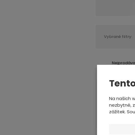
Vybrané filtry:
Nejprodáva
Tento
í
Na našich 
v
nezbytné, z
t
zážitek. So
s
ž
o