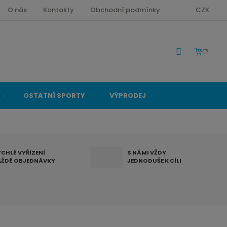
O nás
Kontakty
Obchodní podmínky
CZK
OSTATNÍ SPORTY
VÝPRODEJ
YCHLÉ VYŘÍZENÍ
S NÁMI VŽDY
AŽDÉ OBJEDNÁVKY
JEDNODUŠE K CÍLI