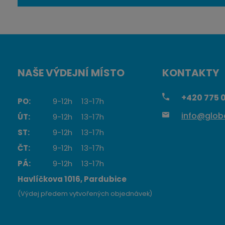
n
č
o
e
ž
t
s
t
v
NAŠE VÝDEJNÍ MÍSTO
KONTAKTY
í
+420
775 0
PO:
9-12h
13-17h
info@globa
ÚT:
9-12h
13-17h
ST:
9-12h
13-17h
ČT:
9-12h
13-17h
PÁ:
9-12h
13-17h
Havlíčkova 1016, Pardubice
(Výdej předem vytvořených objednávek)