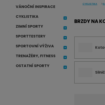
CYKLISTIKA
K
j
VÁNOČNÍ INSPIRACE
d
CYKLISTIKA
e
BRZDY NA K
ZIMNÍ SPORTY
SPORTTESTERY
SPORTOVNÍ VÝŽIVA
Koto
TRENAŽÉRY, FITNESS
OSTATNÍ SPORTY
Silni