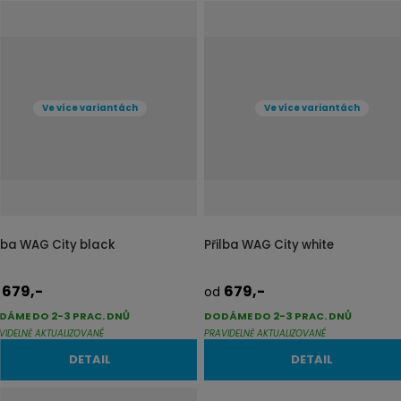
b
a
r
b
á
u
z
l
k
k
Ve více variantách
Ve více variantách
o
o
v
v
ý
ý
v
v
ý
ý
p
p
ilba WAG City black
Přilba WAG City white
i
i
s
s
679,-
679,-
d
od
DÁME DO 2-3 PRAC. DNŮ
DODÁME DO 2-3 PRAC. DNŮ
VIDELNĚ AKTUALIZOVANÉ
PRAVIDELNĚ AKTUALIZOVANÉ
DETAIL
DETAIL