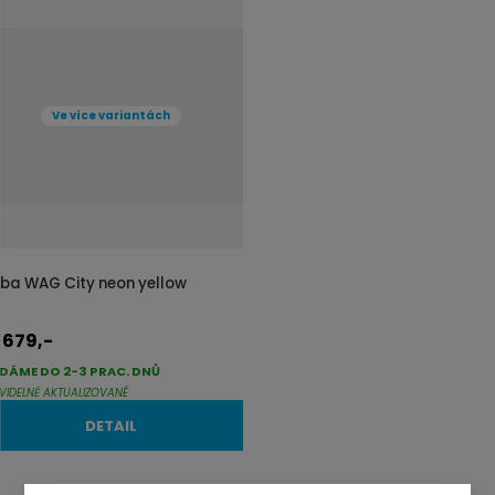
Ve více variantách
ilba WAG City neon yellow
679,-
d
DÁME DO 2-3 PRAC. DNŮ
VIDELNĚ AKTUALIZOVANÉ
DETAIL