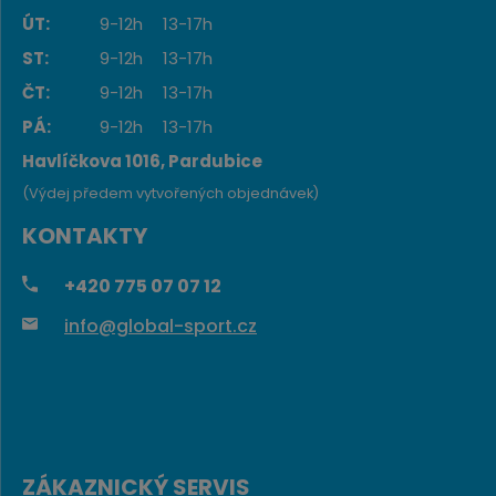
ÚT:
9-12h
13-17h
ST:
9-12h
13-17h
ČT:
9-12h
13-17h
PÁ:
9-12h
13-17h
Havlíčkova 1016, Pardubice
(Výdej předem vytvořených objednávek)
KONTAKTY
+420
775 07 07 12
info@global-sport.cz
ZÁKAZNICKÝ SERVIS