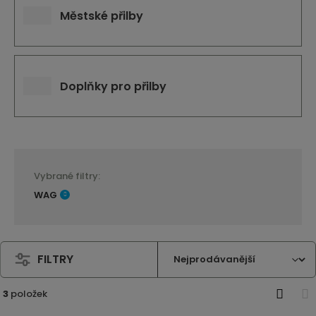
Městské přilby
Doplňky pro přilby
Vybrané filtry:
WAG
FILTRY
3
položek
O
T