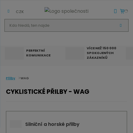
CZK
K
V
d
Y
H
o
L
E
h
D
VÍCE NEŽ 150 000
A
PERFEKTNÍ
SPOKOJENÝCH
T
l
KOMUNIKACE
ZÁKAZNÍKŮ
e
d
á
Přilby
WAG
,
CYKLISTICKÉ PŘILBY - WAG
t
e
n
n
Silniční a horské přilby
a