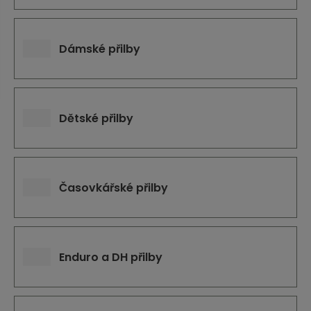
j
d
e
Dámské přilby
Dětské přilby
Časovkářské přilby
Enduro a DH přilby