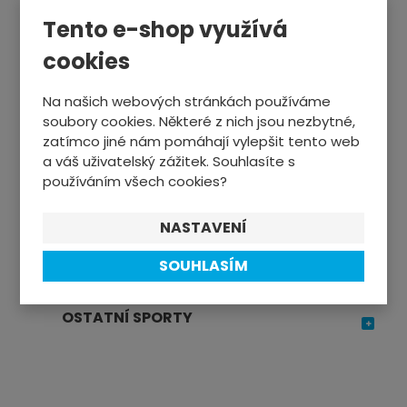
Tento e-shop využívá
VÁNOČNÍ INSPIRACE
cookies
CYKLISTIKA
Na našich webových stránkách používáme
soubory cookies. Některé z nich jsou nezbytné,
ZIMNÍ SPORTY
zatímco jiné nám pomáhají vylepšit tento web
a váš uživatelský zážitek. Souhlasíte s
SPORTTESTERY
používáním všech cookies?
SPORTOVNÍ VÝŽIVA
NASTAVENÍ
SOUHLASÍM
TRENAŽÉRY, FITNESS
OSTATNÍ SPORTY