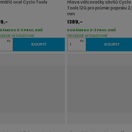
ntrklíč ocel Cyclo Tools
Hlava válcovačky závitů Cyclo
Tools 12G pro průměr paprsku 2,
mm
9,-
1389,-
DÁME DO 2-3 PRAC. DNŮ
DODÁME DO 2-3 PRAC. DNŮ
VIDELNĚ AKTUALIZOVANÉ
PRAVIDELNĚ AKTUALIZOVANÉ
Z
Ks
Ks
KOUPIT
KOUPIT
m
ě
n
i
t
p
o
č
e
t