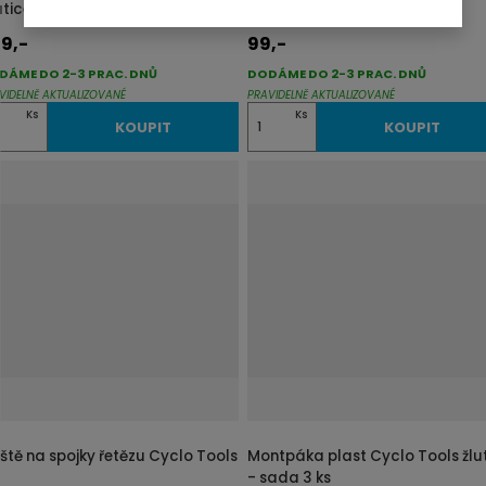
tice Cyclo Tools
pojistnou matici levé kliky
9,-
99,-
DÁME DO 2-3 PRAC. DNŮ
DODÁME DO 2-3 PRAC. DNŮ
VIDELNĚ AKTUALIZOVANÉ
PRAVIDELNĚ AKTUALIZOVANÉ
Z
Ks
Ks
KOUPIT
KOUPIT
m
ě
n
i
t
p
o
č
e
t
eště na spojky řetězu Cyclo Tools
Montpáka plast Cyclo Tools žlu
- sada 3 ks