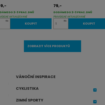
9,-
79,-
DÁME DO 2-3 PRAC. DNŮ
DODÁME DO 2-3 PRAC. DNŮ
VIDELNĚ AKTUALIZOVANÉ
PRAVIDELNĚ AKTUALIZOVANÉ
Z
Ks
Ks
KOUPIT
KOUPIT
m
ě
n
ZOBRAZIT VÍCE PRODUKTŮ
i
t
p
o
č
VÁNOČNÍ INSPIRACE
e
t
CYKLISTIKA
ZIMNÍ SPORTY