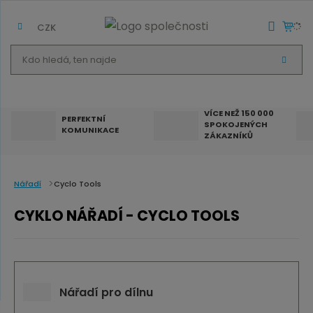
CZK
K
V
d
Y
H
o
L
E
h
D
VÍCE NEŽ 150 000
A
PERFEKTNÍ
SPOKOJENÝCH
T
l
KOMUNIKACE
ZÁKAZNÍKŮ
e
d
á
Nářadí
Cyclo Tools
,
CYKLO NÁŘADÍ - CYCLO TOOLS
t
e
n
n
Nářadí pro dílnu
a