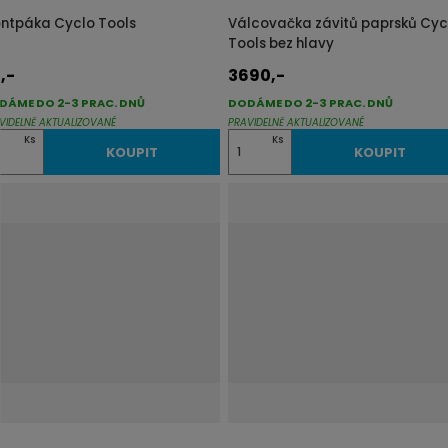
ntpáka Cyclo Tools
Válcovačka závitů paprsků Cyc
Tools bez hlavy
,-
3690,-
DÁME DO 2-3 PRAC. DNŮ
DODÁME DO 2-3 PRAC. DNŮ
VIDELNĚ AKTUALIZOVANÉ
PRAVIDELNĚ AKTUALIZOVANÉ
Z
Ks
Ks
KOUPIT
KOUPIT
m
ě
n
i
t
p
o
č
e
t