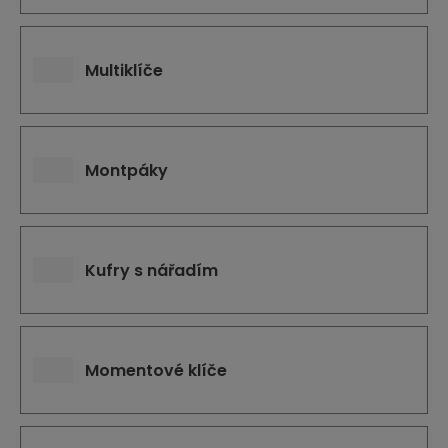
j
d
e
Multiklíče
Montpáky
Kufry s nářadím
Momentové klíče