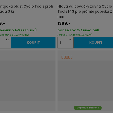
p
p
ntpáka plast Cyclo Tools profi
Hlava válcovačky závitů Cyclo
i
i
sada 3 ks
Tools 14G pro průměr paprsku 2
mm
s
s
9,-
1389,-
DÁME DO 2-3 PRAC. DNŮ
DODÁME DO 2-3 PRAC. DNŮ
VIDELNĚ AKTUALIZOVANÉ
PRAVIDELNĚ AKTUALIZOVANÉ
Z
Ks
Ks
KOUPIT
KOUPIT
m
ě
n
i
t
p
o
č
e
t
Doprava zdarma