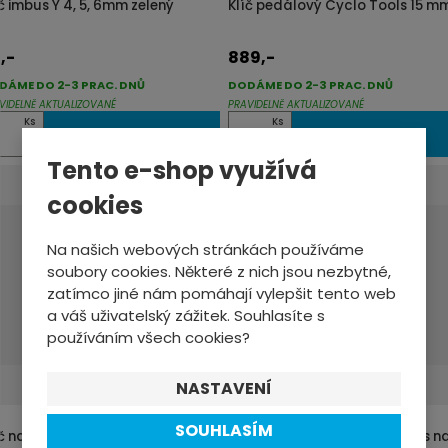
íč imbus Y 4, 5, 6mm zelený
Klíč pedálový Cyclo Tools 15 m
,-
889,-
DÁME DO 2-3 PRAC. DNŮ
DODÁME DO 2-3 PRAC. DNŮ
VIDELNĚ AKTUALIZOVANÉ
PRAVIDELNĚ AKTUALIZOVANÉ
Z
Ks
Ks
KOUPIT
KOUPIT
m
Tento e-shop využívá
ě
cookies
n
i
Na našich webových stránkách používáme
t
soubory cookies. Některé z nich jsou nezbytné,
p
zatímco jiné nám pomáhají vylepšit tento web
o
a váš uživatelský zážitek. Souhlasíte s
používáním všech cookies?
č
e
NASTAVENÍ
t
SOUHLASÍM
č na misky Hollowtech II +
Klíč Hollowtech II Cyclo Tools n