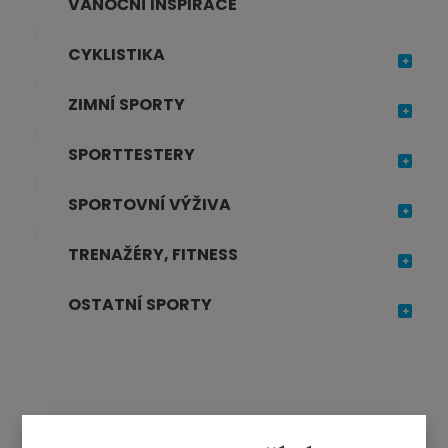
VÁNOČNÍ INSPIRACE
CYKLISTIKA
ZIMNÍ SPORTY
SPORTTESTERY
SPORTOVNÍ VÝŽIVA
TRENAŽÉRY, FITNESS
OSTATNÍ SPORTY