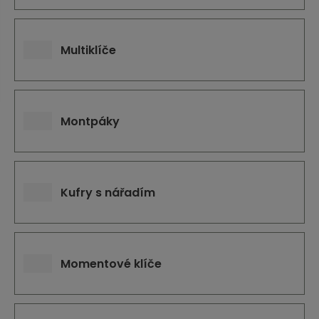
j
d
e
Multiklíče
Montpáky
Kufry s nářadím
Momentové klíče