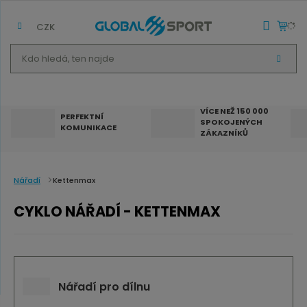
CZK
K
V
d
Y
H
o
L
E
h
D
VÍCE NEŽ 150 000
A
PERFEKTNÍ
SPOKOJENÝCH
T
l
KOMUNIKACE
ZÁKAZNÍKŮ
e
d
á
Nářadí
Kettenmax
,
CYKLO NÁŘADÍ - KETTENMAX
t
e
n
n
Nářadí pro dílnu
a