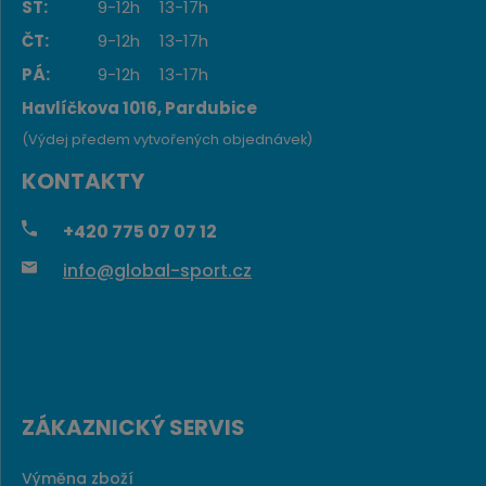
ST:
9-12h
13-17h
ČT:
9-12h
13-17h
PÁ:
9-12h
13-17h
Havlíčkova 1016, Pardubice
(Výdej předem vytvořených objednávek)
KONTAKTY
+420
775 07 07 12
info@global-sport.cz
ZÁKAZNICKÝ SERVIS
Výměna zboží