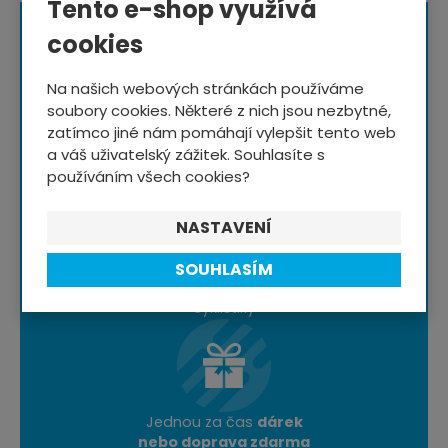
Tento e-shop využívá
cookies
Na našich webových stránkách používáme
soubory cookies. Některé z nich jsou nezbytné,
zatímco jiné nám pomáhají vylepšit tento web
a váš uživatelský zážitek. Souhlasíte s
Speciální ceny a slevy
pro odběratele newsletteru
používáním všech cookies?
NASTAVENÍ
SOUHLASÍM
Rady a typy
ze světa
cyklistiky
Jednou za čas
dárek
nebo doprava zdarma