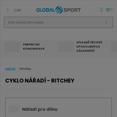
CZK
K
V
d
Y
H
o
L
E
h
D
VÍCE NEŽ 150 000
A
PERFEKTNÍ
SPOKOJENÝCH
T
l
KOMUNIKACE
ZÁKAZNÍKŮ
e
d
á
Nářadí
Ritchey
,
CYKLO NÁŘADÍ - RITCHEY
t
e
n
n
Nářadí pro dílnu
a