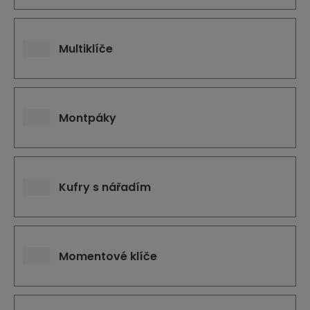
j
d
e
Multiklíče
Montpáky
Kufry s nářadím
Momentové klíče