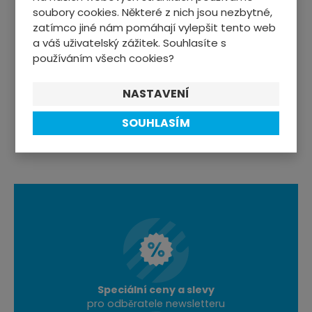
soubory cookies. Některé z nich jsou nezbytné,
SPORTOVNÍ VÝŽIVA
zatímco jiné nám pomáhají vylepšit tento web
a váš uživatelský zážitek. Souhlasíte s
TRENAŽÉRY, FITNESS
používáním všech cookies?
OSTATNÍ SPORTY
NASTAVENÍ
SOUHLASÍM
Speciální ceny a slevy
pro odběratele newsletteru