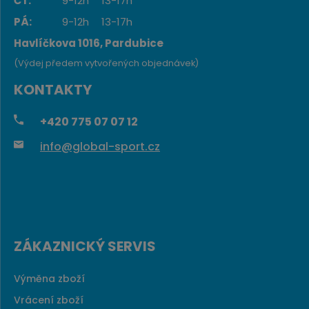
ČT:
9-12h
13-17h
PÁ:
9-12h
13-17h
Havlíčkova 1016, Pardubice
(Výdej předem vytvořených objednávek)
KONTAKTY
+420
775 07 07 12
info@global-sport.cz
ZÁKAZNICKÝ SERVIS
Výměna zboží
Vrácení zboží