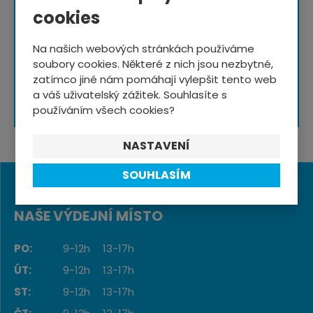
cookies
NOVINKY NA E-MAIL
Na našich webových stránkách používáme
soubory cookies. Některé z nich jsou nezbytné,
zatímco jiné nám pomáhají vylepšit tento web
a váš uživatelský zážitek. Souhlasíte s
Souhlasím se
zpracováním osobních údajů
.
používáním všech cookies?
NASTAVENÍ
SOUHLASÍM
NAŠE VÝDEJNÍ MÍSTO
PO:
9-12h
13-17h
ÚT:
9-12h
13-17h
ST:
9-12h
13-17h