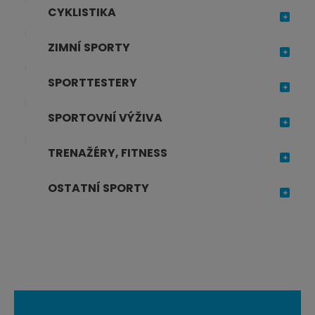
j
CYKLISTIKA
d
e
ZIMNÍ SPORTY
SPORTTESTERY
SPORTOVNÍ VÝŽIVA
TRENAŽÉRY, FITNESS
OSTATNÍ SPORTY