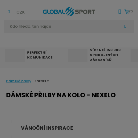
CZK
K
V
d
Y
H
o
L
E
h
D
VÍCE NEŽ 150 000
A
PERFEKTNÍ
SPOKOJENÝCH
T
l
KOMUNIKACE
ZÁKAZNÍKŮ
e
d
á
Dámské přilby
NEXELO
,
DÁMSKÉ PŘILBY NA KOLO - NEXELO
t
e
n
n
VÁNOČNÍ INSPIRACE
a