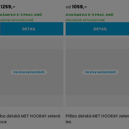
1259,-
1059,-
d
od
DÁME DO 2-3 PRAC. DNŮ
DODÁME DO 2-3 PRAC. DNŮ
VIDELNĚ AKTUALIZOVANÉ
PRAVIDELNĚ AKTUALIZOVANÉ
DETAIL
DETAIL
Ve více variantách
Ve více variantách
ilba dětská MET HOORAY zelená
Přilba dětská MET HOORAY zele
oce
les