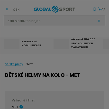
CZK
K
V
d
Y
H
o
L
E
h
D
VÍCE NEŽ 150 000
A
PERFEKTNÍ
SPOKOJENÝCH
T
l
KOMUNIKACE
ZÁKAZNÍKŮ
e
d
á
Dětské přilby
MET
,
DĚTSKÉ HELMY NA KOLO - MET
t
e
n
n
Vybrané filtry:
a
MET