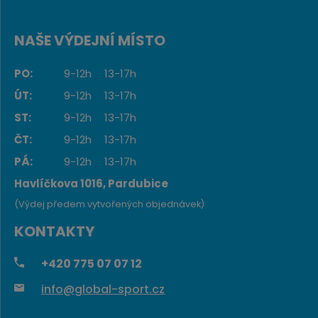
NAŠE VÝDEJNÍ MÍSTO
PO:
9-12h
13-17h
ÚT:
9-12h
13-17h
ST:
9-12h
13-17h
ČT:
9-12h
13-17h
PÁ:
9-12h
13-17h
Havlíčkova 1016, Pardubice
(Výdej předem vytvořených objednávek)
KONTAKTY
+420
775 07 07 12
info@global-sport.cz