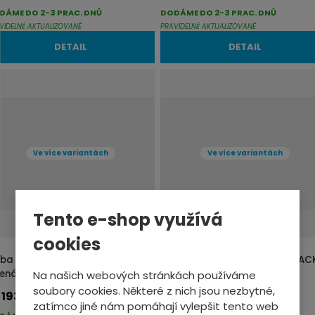
DÁME DO 2-3 PRAC. DNŮ
DODÁME DO 2-3 PRAC. DNŮ
VIDELNĚ AKTUALIZOVANÉ
PRAVIDELNĚ AKTUALIZOVANÉ
DETAIL
DETAIL
Ve více variantách
Ve více variantách
Tento e-shop využívá
cookies
ilba dětská MET HOORAY MIPS
Přilba dětská MET CRACKERJAC
lená les
MIPS
Na našich webových stránkách používáme
soubory cookies. Některé z nich jsou nezbytné,
1939,-
1939,-
d
od
zatímco jiné nám pomáhají vylepšit tento web