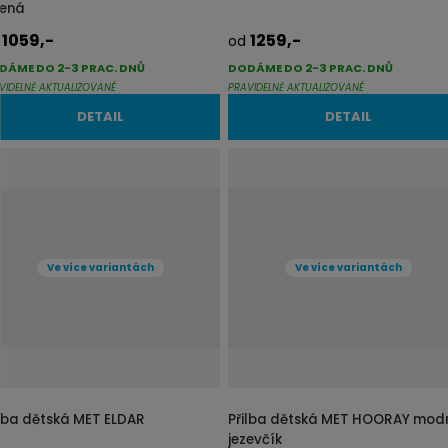
i
i
lená
s
s
1059,-
1259,-
d
od
DÁME DO 2-3 PRAC. DNŮ
DODÁME DO 2-3 PRAC. DNŮ
VIDELNĚ AKTUALIZOVANÉ
PRAVIDELNĚ AKTUALIZOVANÉ
DETAIL
DETAIL
Ve více variantách
Ve více variantách
ilba dětská MET ELDAR
Přilba dětská MET HOORAY mod
jezevčík