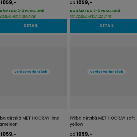
1059,-
1059,-
d
od
DÁME DO 2-3 PRAC. DNŮ
DODÁME DO 2-3 PRAC. DNŮ
VIDELNĚ AKTUALIZOVANÉ
PRAVIDELNĚ AKTUALIZOVANÉ
DETAIL
DETAIL
Ve více variantách
Ve více variantách
ilba dětská MET HOORAY lime
Přilba dětská MET HOORAY soft
ameleon
yellow
1059,-
1059,-
d
od