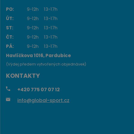
PO:
9-12h
13-17h
ÚT:
9-12h
13-17h
ST:
9-12h
13-17h
ČT:
9-12h
13-17h
PÁ:
9-12h
13-17h
Havlíčkova 1016, Pardubice
(Výdej předem vytvořených objednávek)
KONTAKTY
+420
775 07 07 12
info@global-sport.cz