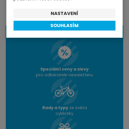
NASTAVENÍ
SOUHLASÍM
Speciální ceny a slevy
pro odběratele newsletteru
Rady a typy
ze světa
cyklistiky