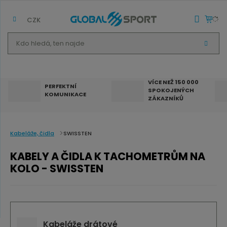
CZK
K
V
d
Y
H
o
L
E
h
D
VÍCE NEŽ 150 000
A
PERFEKTNÍ
SPOKOJENÝCH
T
l
KOMUNIKACE
ZÁKAZNÍKŮ
e
d
á
Kabeláže, čidla
SWISSTEN
,
KABELY A ČIDLA K TACHOMETRŮM NA
t
KOLO - SWISSTEN
e
n
n
a
Kabeláže drátové