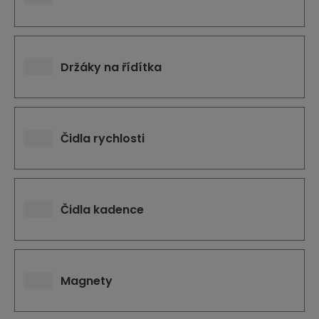
j
d
e
Držáky na řídítka
Čidla rychlosti
Čidla kadence
Magnety