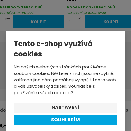
DÁME DO 2-3 PRAC. DNŮ
DODÁME DO 2-3 PRAC. DNŮ
VIDELNĚ AKTUALIZOVANÉ
PRAVIDELNĚ AKTUALIZOVANÉ
Z
pár
pár
KOUPIT
KOUPIT
m
ě
Tento e-shop využívá
n
i
cookies
t
p
Na našich webových stránkách používáme
soubory cookies. Některé z nich jsou nezbytné,
o
zatímco jiné nám pomáhají vylepšit tento web
č
a váš uživatelský zážitek. Souhlasíte s
e
používáním všech cookies?
t
NASTAVENÍ
zdové desticky A2Z XP-293
Brzdové destičky A2Z AZ-294 S
SOUHLASÍM
9,-
319,-