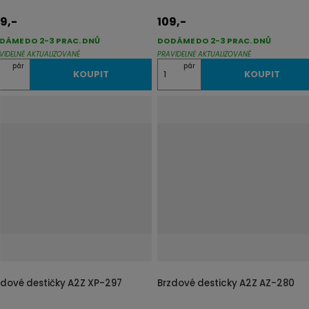
9,-
109,-
DÁME DO 2-3 PRAC. DNŮ
DODÁME DO 2-3 PRAC. DNŮ
VIDELNĚ AKTUALIZOVANÉ
PRAVIDELNĚ AKTUALIZOVANÉ
Z
pár
pár
KOUPIT
KOUPIT
m
ě
n
i
t
p
o
č
e
t
zdové destičky A2Z XP-297
Brzdové desticky A2Z AZ-280