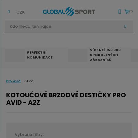
CZK
K
V
d
Y
H
o
L
E
h
D
VÍCE NEŽ 150 000
A
PERFEKTNÍ
SPOKOJENÝCH
T
l
KOMUNIKACE
ZÁKAZNÍKŮ
e
d
á
Pro Avid
A2Z
,
KOTOUČOVÉ BRZDOVÉ DESTIČKY PRO
t
AVID - A2Z
e
n
n
a
Vybrané filtry: