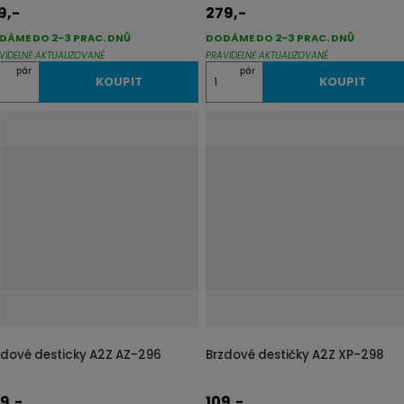
9,-
279,-
DÁME DO 2-3 PRAC. DNŮ
DODÁME DO 2-3 PRAC. DNŮ
VIDELNĚ AKTUALIZOVANÉ
PRAVIDELNĚ AKTUALIZOVANÉ
Z
pár
pár
KOUPIT
KOUPIT
m
ě
n
i
t
p
o
č
e
t
zdové desticky A2Z AZ-296
Brzdové destičky A2Z XP-298
9,-
109,-