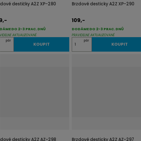
p
p
zdové destičky A2Z XP-280
Brzdové desticky A2Z XP-290
i
i
s
s
9,-
109,-
DÁME DO 2-3 PRAC. DNŮ
DODÁME DO 2-3 PRAC. DNŮ
VIDELNĚ AKTUALIZOVANÉ
PRAVIDELNĚ AKTUALIZOVANÉ
Z
pár
pár
KOUPIT
KOUPIT
m
ě
n
i
t
p
o
č
e
t
zdové desticky A2Z AZ-298
Brzdové desticky A2Z AZ-297