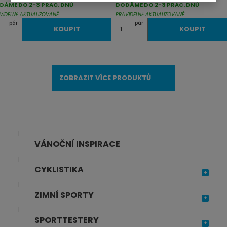
DÁME DO 2-3 PRAC. DNŮ
DODÁME DO 2-3 PRAC. DNŮ
VIDELNĚ AKTUALIZOVANÉ
PRAVIDELNĚ AKTUALIZOVANÉ
Z
pár
pár
KOUPIT
KOUPIT
m
ě
n
ZOBRAZIT VÍCE PRODUKTŮ
i
t
p
o
č
VÁNOČNÍ INSPIRACE
e
t
CYKLISTIKA
ZIMNÍ SPORTY
SPORTTESTERY