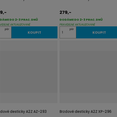
9,-
279,-
DÁME DO 2-3 PRAC. DNŮ
DODÁME DO 2-3 PRAC. DNŮ
VIDELNĚ AKTUALIZOVANÉ
PRAVIDELNĚ AKTUALIZOVANÉ
Z
pár
pár
KOUPIT
KOUPIT
m
ě
n
i
t
p
o
č
e
t
zdové desticky A2Z AZ-293
Brzdové desticky A2Z XP-296