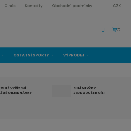
O nás
Kontakty
Obchodní podmínky
CZK
OSTATNÍ SPORTY
VÝPRODEJ
YCHLÉ VYŘÍZENÍ
S NÁMI VŽDY
AŽDÉ OBJEDNÁVKY
JEDNODUŠE K CÍLI