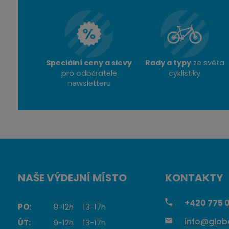
KOU
S
m
n
ě
í
n
ž
i
Speciální ceny a slevy
Rady a typy
ze světa
i
t
pro odběratele
cyklistiky
t
p
newsletteru
m
o
n
č
o
e
ž
t
s
t
v
NAŠE VÝDEJNÍ MÍSTO
KONTAKTY
í
+420
775 0
PO:
9-12h
13-17h
info@globa
ÚT:
9-12h
13-17h