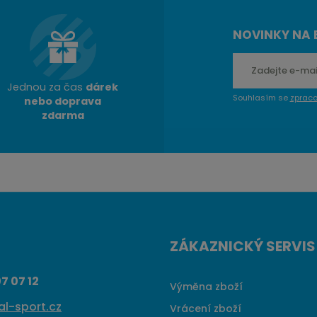
PIT
NOVINKY NA 
Jednou za čas
dárek
Souhlasím se
zprac
nebo doprava
zdarma
ZÁKAZNICKÝ SERVIS
7 07 12
Výměna zboží
l-sport.cz
Vrácení zboží