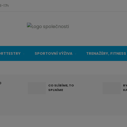
3-17h
ORTTESTRY
SPORTOVNÍ VÝŽIVA
TRENAŽÉRY, FITNESS
0
CO SLÍBÍME, TO
R
SPLNÍME
K