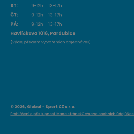
ST:
9-12h
13-17h
ČT:
9-12h
13-17h
PÁ:
9-12h
13-17h
Havlíčkova 1016, Pardubice
(Výdej předem vytvořených objednávek)
© 2026, Global - Sport CZ s.r.o.
Prohlášení o přístupnosti
Mapa stránek
Ochrana osobních údajů
Nas