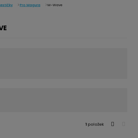
estičky
Pro Magura
M-Wave
VE
1
položek
O
T