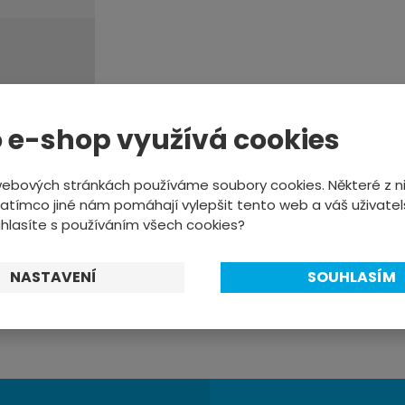
 e-shop využívá cookies
webových stránkách používáme soubory cookies. Některé z ni
atímco jiné nám pomáhají vylepšit tento web a váš uživatel
uhlasíte s používáním všech cookies?
ky M-Wave
ra MT2/4/6/8
NASTAVENÍ
SOUHLASÍM
DNŮ