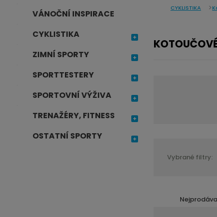
CYKLISTIKA
K
j
VÁNOČNÍ INSPIRACE
d
CYKLISTIKA
e
KOTOUČOVÉ 
ZIMNÍ SPORTY
SPORTTESTERY
SPORTOVNÍ VÝŽIVA
TRENAŽÉRY, FITNESS
OSTATNÍ SPORTY
Vybrané filtry:
Nejprodáva