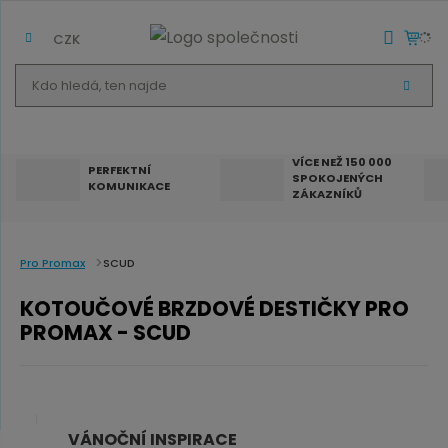
CZK
K
V
d
Y
H
o
L
E
h
D
VÍCE NEŽ 150 000
A
PERFEKTNÍ
SPOKOJENÝCH
T
l
KOMUNIKACE
ZÁKAZNÍKŮ
e
d
á
Pro Promax
SCUD
,
KOTOUČOVÉ BRZDOVÉ DESTIČKY PRO
t
PROMAX - SCUD
e
n
n
a
VÁNOČNÍ INSPIRACE