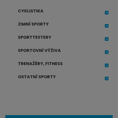
j
d
CYKLISTIKA
e
ZIMNÍ SPORTY
SPORTTESTERY
SPORTOVNÍ VÝŽIVA
TRENAŽÉRY, FITNESS
OSTATNÍ SPORTY