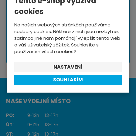
Tento e-shop využívá
cookies
NOVINKY NA E-MAIL
Na našich webových stránkách používáme
soubory cookies. Některé z nich jsou nezbytné,
zatímco jiné nám pomáhají vylepšit tento web
a váš uživatelský zážitek. Souhlasíte s
Souhlasím se
zpracováním osobních údajů
.
používáním všech cookies?
NASTAVENÍ
SOUHLASÍM
NAŠE VÝDEJNÍ MÍSTO
PO:
9-12h
13-17h
ÚT:
9-12h
13-17h
ST:
9-12h
13-17h