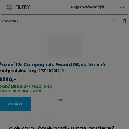
FILTRY
1
položek
O
T
b
a
r
b
á
u
z
l
k
k
Řazení 12s Campagnolo Record DB, vč. třmenů
o
o
Kód produktu
:
cpg-EP21-RED12LR
v
v
9390,-
ý
ý
DODÁME DO 2-3 PRAC. DNŮ
v
v
PRAVIDELNĚ AKTUALIZOVANÉ
ý
ý
Z
Ks
KOUPIT
p
p
m
i
i
ě
s
s
n
Jaké kotoučové brzdy u nás najdete?