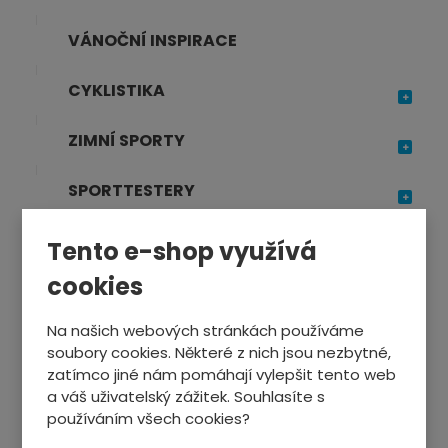
VÁNOČNÍ INSPIRACE
CYKLISTIKA
ZIMNÍ SPORTY
SPORTTESTERY
SPORTOVNÍ VÝŽIVA
Tento e-shop využívá
cookies
TRENAŽÉRY, FITNESS
Na našich webových stránkách používáme
OSTATNÍ SPORTY
soubory cookies. Některé z nich jsou nezbytné,
zatímco jiné nám pomáhají vylepšit tento web
a váš uživatelský zážitek. Souhlasíte s
používáním všech cookies?