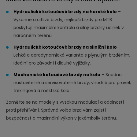
i
t
Hydraulické kotoučové brzdy na horské kolo
–
p
Výkonné a citlivé brzdy, nejlepší brzdy pro MTB
o
poskytují maximální kontrolu a silný brzdný účinek v
náročném terénu.
č
e
Hydraulické kotoučové brzdy na silniční kolo
–
t
Lehká a aerodynamická varianta s plynulým brzděním,
ideální pro závodní i dlouhé vyjížďky.
Mechanické kotoučové brzdy na kolo
– Snadno
nastavitelné a servisovatelné brzdy, vhodné pro gravel,
trekingová a městská kola.
Zaměřte se na modely s vysokou modulací a odolností
proti přehřívání. Správná volba brzd vám zajistí
bezpečnost a maximální výkon v jakémkoliv terénu.