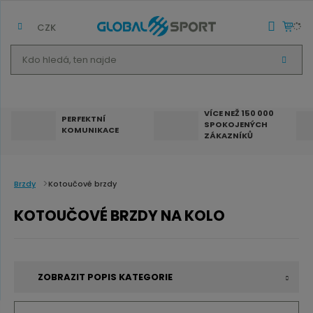
CZK
K
V
d
Y
H
o
L
E
h
D
VÍCE NEŽ 150 000
A
PERFEKTNÍ
SPOKOJENÝCH
T
l
KOMUNIKACE
ZÁKAZNÍKŮ
e
d
á
Brzdy
Kotoučové brzdy
,
KOTOUČOVÉ BRZDY NA KOLO
t
e
n
ZOBRAZIT POPIS KATEGORIE
n
a
Kotoučové brzdy na kolo
nabízejí vysoký brzdný