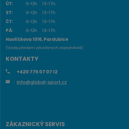
ÚT:
9-12h
13-17h
ST:
9-12h
13-17h
ČT:
9-12h
13-17h
PÁ:
9-12h
13-17h
Havlíčkova 1016, Pardubice
(Výdej předem vytvořených objednávek)
KONTAKTY
+420
775 07 07 12
info@global-sport.cz
ZÁKAZNICKÝ SERVIS