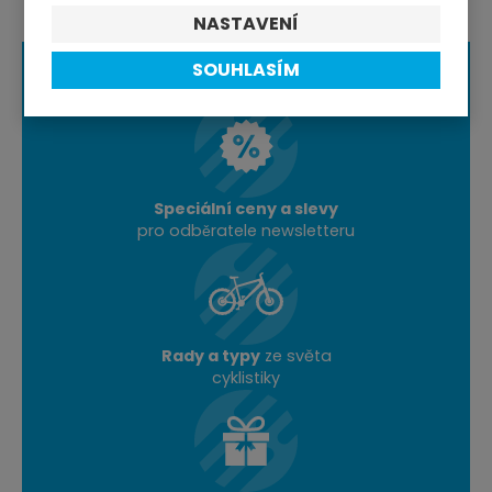
NASTAVENÍ
SOUHLASÍM
Speciální ceny a slevy
pro odběratele newsletteru
Rady a typy
ze světa
cyklistiky