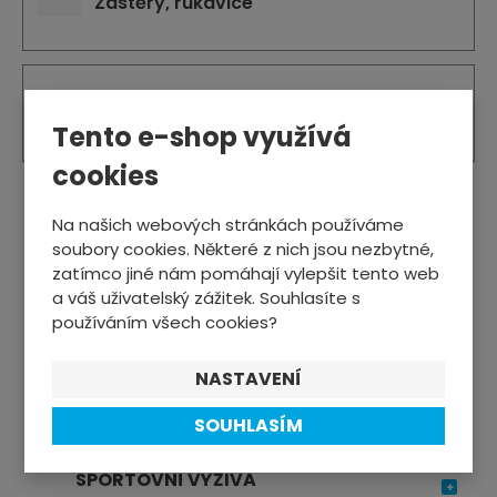
Zástěry, rukavice
Pásky stahovací
Tento e-shop využívá
cookies
Na našich webových stránkách používáme
soubory cookies. Některé z nich jsou nezbytné,
VÁNOČNÍ INSPIRACE
zatímco jiné nám pomáhají vylepšit tento web
a váš uživatelský zážitek. Souhlasíte s
CYKLISTIKA
používáním všech cookies?
ZIMNÍ SPORTY
NASTAVENÍ
SPORTTESTERY
SOUHLASÍM
SPORTOVNÍ VÝŽIVA