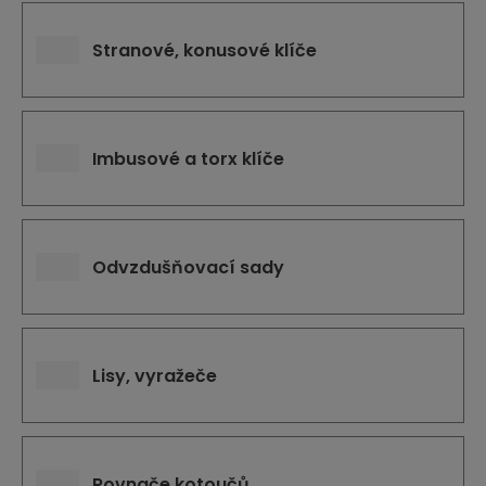
Stranové, konusové klíče
Imbusové a torx klíče
Odvzdušňovací sady
Lisy, vyražeče
Rovnače kotoučů