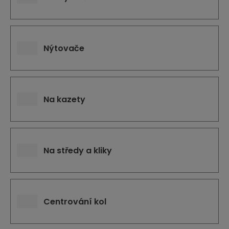
j
d
e
Nýtovače
Na kazety
Na středy a kliky
Centrování kol