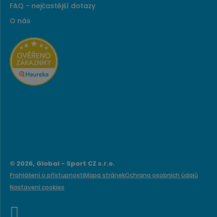
FAQ - nejčastější dotazy
O nás
© 2026, Global - Sport CZ s.r.o.
Prohlášení o přístupnosti
Mapa stránek
Ochrana osobních údajů
Nastavení cookies
e
B