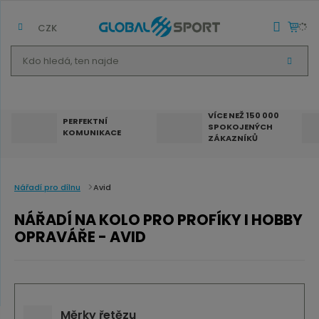
CZK
K
V
d
Y
H
o
L
E
h
D
VÍCE NEŽ 150 000
A
PERFEKTNÍ
SPOKOJENÝCH
T
l
KOMUNIKACE
ZÁKAZNÍKŮ
e
d
á
Nářadí pro dílnu
Avid
,
NÁŘADÍ NA KOLO PRO PROFÍKY I HOBBY
t
OPRAVÁŘE - AVID
e
n
n
a
Měrky řetězu