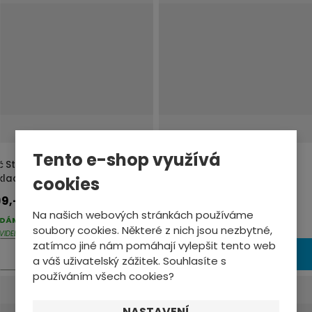
Tento e-shop využívá
íč Sturmey-Archer HTR145
Klíč Sturmey-Archer HTR148
kladní
základní pro C50
cookies
9,-
609,-
Na našich webových stránkách používáme
DÁME DO 2-3 PRAC. DNŮ
SKLADEM PARDUBICE
soubory cookies. Některé z nich jsou nezbytné,
VIDELNĚ AKTUALIZOVANÉ
IHNED K ODESLÁNÍ
zatímco jiné nám pomáhají vylepšit tento web
Z
ks
ks
KOUPIT
KOUPIT
a váš uživatelský zážitek. Souhlasíte s
m
používáním všech cookies?
ě
n
NASTAVENÍ