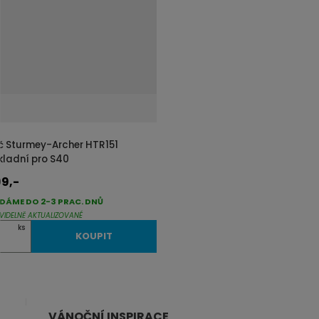
i
t
p
o
č
e
t
íč Sturmey-Archer HTR151
kladní pro S40
9,-
DÁME DO 2-3 PRAC. DNŮ
VIDELNĚ AKTUALIZOVANÉ
ks
KOUPIT
VÁNOČNÍ INSPIRACE