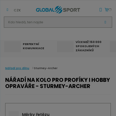
CZK
K
V
d
Y
H
o
L
E
h
D
VÍCE NEŽ 150 000
A
PERFEKTNÍ
SPOKOJENÝCH
T
l
KOMUNIKACE
ZÁKAZNÍKŮ
e
d
á
Nářadí pro dílnu
Sturmey-Archer
,
NÁŘADÍ NA KOLO PRO PROFÍKY I HOBBY
t
OPRAVÁŘE - STURMEY-ARCHER
e
n
n
a
Měrky řetězu