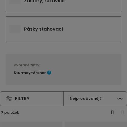
Zástěry, rukavice
Pásky stahovací
Vybrané filtry:
Sturmey-Archer
FILTRY
7
položek
O
T
b
a