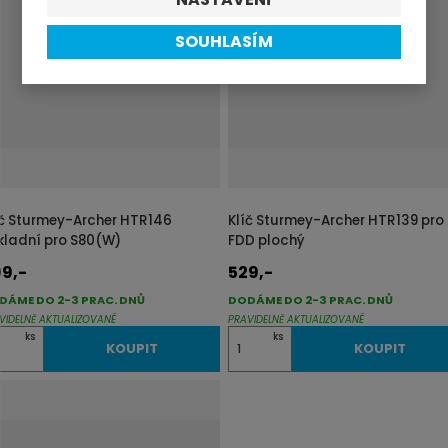
i
SOUHLASÍM
t
p
o
č
e
t
íč Sturmey-Archer HTR146
Klíč Sturmey-Archer HTR139 pro
kladní pro S80(W)
FDD plochý
9,-
529,-
DÁME DO 2-3 PRAC. DNŮ
DODÁME DO 2-3 PRAC. DNŮ
VIDELNĚ AKTUALIZOVANÉ
PRAVIDELNĚ AKTUALIZOVANÉ
Z
ks
ks
KOUPIT
KOUPIT
m
ě
n