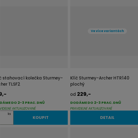
r
b
á
u
z
l
k
k
Ve více variantách
o
o
v
v
ý
ý
v
v
ý
ý
p
p
íč stahovací kolečka Sturmey-
Klíč Sturmey-Archer HTR140
i
i
cher TLSF2
plochý
s
s
9,-
229,-
od
DÁME DO 2-3 PRAC. DNŮ
DODÁME DO 2-3 PRAC. DNŮ
VIDELNĚ AKTUALIZOVANÉ
PRAVIDELNĚ AKTUALIZOVANÉ
ks
KOUPIT
DETAIL