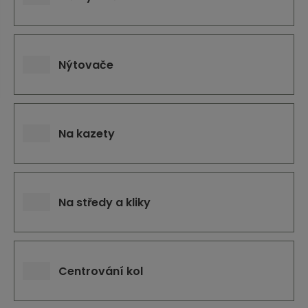
j
d
e
Nýtovače
Na kazety
Na středy a kliky
Centrování kol