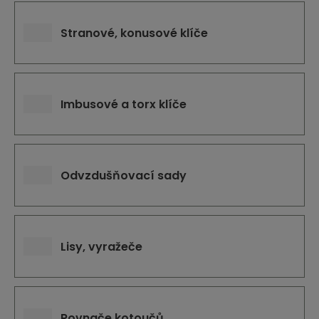
Stranové, konusové klíče
Imbusové a torx klíče
Odvzdušňovací sady
Lisy, vyražeče
Rovnače kotoučů