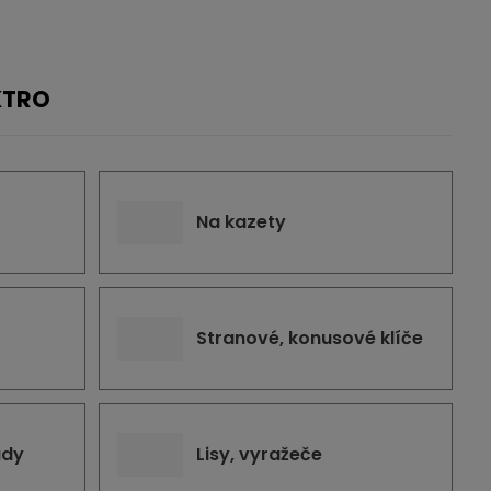
KTRO
Na kazety
Stranové, konusové klíče
ady
Lisy, vyražeče