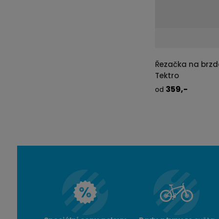
Řezačka na brzd
Tektro
359,-
od
SKLADEM PARDUBICE
IHNED K ODESLÁNÍ
DETAIL