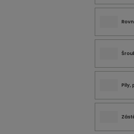
Rovn
Šrou
Pily, 
Zást