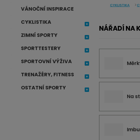
CYKLISTIKA
C
j
VÁNOČNÍ INSPIRACE
d
CYKLISTIKA
e
NÁŘADÍ NA 
ZIMNÍ SPORTY
SPORTTESTERY
SPORTOVNÍ VÝŽIVA
Měrk
TRENAŽÉRY, FITNESS
OSTATNÍ SPORTY
Na st
Imbu