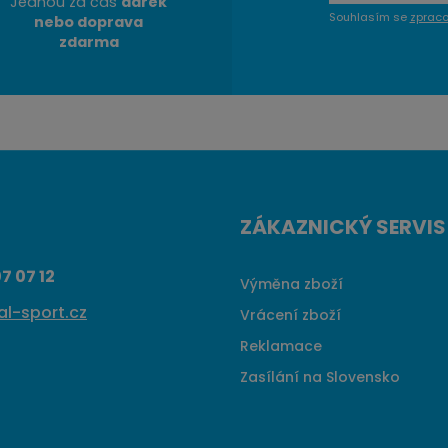
Jednou za čas
dárek
Souhlasím se
zprac
nebo doprava
zdarma
ZÁKAZNICKÝ SERVIS
7 07 12
Výměna zboží
l-sport.cz
Vrácení zboží
Reklamace
Zasílání na Slovensko