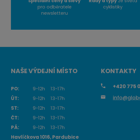
Speciální ceny a slevy
Rady a typy
ze světa
pro odběratele
cyklistiky
newsletteru
NAŠE VÝDEJNÍ MÍSTO
KONTAKTY
+420
775 0
PO:
9-12h
13-17h
info@globa
ÚT:
9-12h
13-17h
ST:
9-12h
13-17h
ČT:
9-12h
13-17h
PÁ:
9-12h
13-17h
Havlíčkova 1016, Pardubice