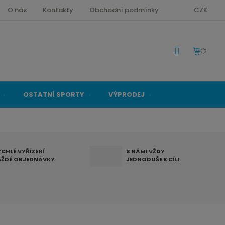
O nás
Kontakty
Obchodní podmínky
CZK
OSTATNÍ SPORTY
VÝPRODEJ
YCHLÉ VYŘÍZENÍ
S NÁMI VŽDY
AŽDÉ OBJEDNÁVKY
JEDNODUŠE K CÍLI