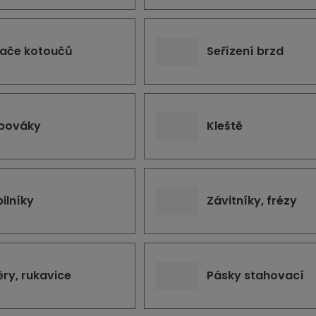
ače kotoučů
Seřízení brzd
bováky
Kleště
pilníky
Závitníky, frézy
ěry, rukavice
Pásky stahovací