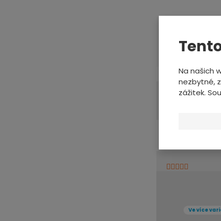
Tento
Na našich 
nezbytné, z
zážitek. So
Vybrané filtry:
Nejprodáva
Ve více var