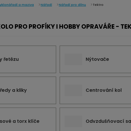
yklonářadí a maziva
Nářadí
Nářadí pro dílnu
Tektro
KOLO PRO PROFÍKY I HOBBY OPRAVÁŘE - TE
y řetězu
Nýtovače
ředy a kliky
Centrování kol
sové a torx klíče
Odvzdušňovací s