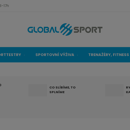
3-17h
ORTTESTRY
SPORTOVNÍ VÝŽIVA
TRENAŽÉRY, FITNESS
0
CO SLÍBÍME, TO
R
SPLNÍME
K