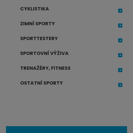
p
CYKLISTIKA
o
č
ZIMNÍ SPORTY
e
t
SPORTTESTERY
SPORTOVNÍ VÝŽIVA
TRENAŽÉRY, FITNESS
OSTATNÍ SPORTY