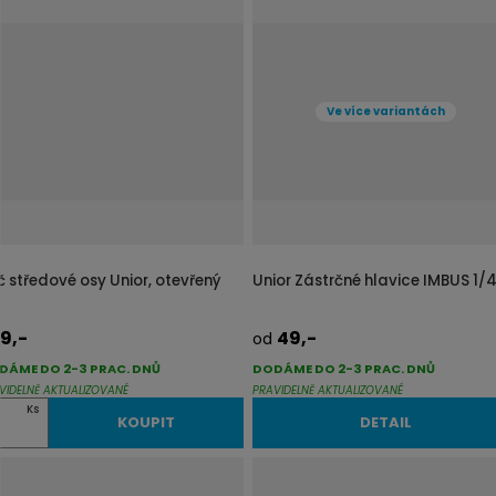
r
b
á
u
z
l
k
k
Ve více variantách
o
o
v
v
ý
ý
v
v
ý
ý
p
p
č středové osy Unior, otevřený
Unior Zástrčné hlavice IMBUS 1/
i
i
s
s
9,-
49,-
od
DÁME DO 2-3 PRAC. DNŮ
DODÁME DO 2-3 PRAC. DNŮ
VIDELNĚ AKTUALIZOVANÉ
PRAVIDELNĚ AKTUALIZOVANÉ
Ks
KOUPIT
DETAIL