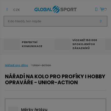
CZK
K
V
d
Y
H
o
L
E
h
D
VÍCE NEŽ 150 000
A
PERFEKTNÍ
SPOKOJENÝCH
T
l
KOMUNIKACE
ZÁKAZNÍKŮ
e
d
á
Nářadí pro dílnu
Unior-action
,
NÁŘADÍ NA KOLO PRO PROFÍKY I HOBBY
t
OPRAVÁŘE - UNIOR-ACTION
e
n
n
a
Měrky řetězu