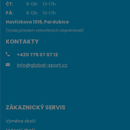
ČT:
9-12h
13-17h
PÁ:
9-12h
13-17h
Havlíčkova 1016, Pardubice
(Výdej předem vytvořených objednávek)
KONTAKTY
+420
775 07 07 12
info@global-sport.cz
ZÁKAZNICKÝ SERVIS
Výměna zboží
Vrácení zboží