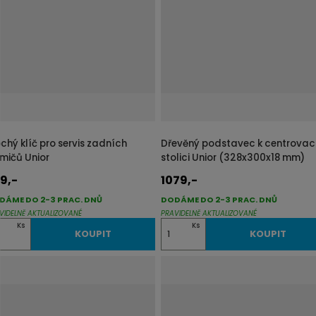
i
t
p
o
č
e
t
chý klíč pro servis zadních
Dřevěný podstavec k centrovac
umičů Unior
stolici Unior (328x300x18 mm)
9,-
1079,-
DÁME DO 2-3 PRAC. DNŮ
DODÁME DO 2-3 PRAC. DNŮ
VIDELNĚ AKTUALIZOVANÉ
PRAVIDELNĚ AKTUALIZOVANÉ
Z
Ks
Ks
KOUPIT
KOUPIT
m
ě
n
i