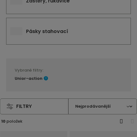
Zástěry, rukavice
Pásky stahovací
Vybrané filtry:
Unior-action
FILTRY
10
položek
O
T
b
a