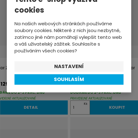
i
cookies
t
p
Ve více variantách
Na našich webových stránkách používáme
o
soubory cookies. Některé z nich jsou nezbytné,
zatímco jiné nám pomáhají vylepšit tento web
č
a váš uživatelský zážitek. Souhlasíte s
e
používáním všech cookies?
t
NASTAVENÍ
ior Zástrčná hlavice IMBUS 3/8
Kleště s plochými čelistmi Unior
VDE, 160
SOUHLASÍM
129,-
459,-
d
DÁME DO 2-3 PRAC. DNŮ
DODÁME DO 2-3 PRAC. DNŮ
VIDELNĚ AKTUALIZOVANÉ
PRAVIDELNĚ AKTUALIZOVANÉ
Z
Ks
DETAIL
KOUPIT
m
ě
n