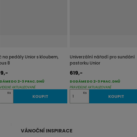
t
p
o
č
e
t
íč na pedály Unior s kloubem,
Univerzální nářadí pro sundání
bus 8
pastorku Unior
9,-
619,-
DÁME DO 2-3 PRAC. DNŮ
DODÁME DO 2-3 PRAC. DNŮ
VIDELNĚ AKTUALIZOVANÉ
PRAVIDELNĚ AKTUALIZOVANÉ
Z
Ks
Ks
KOUPIT
KOUPIT
m
ě
n
i
VÁNOČNÍ INSPIRACE
t