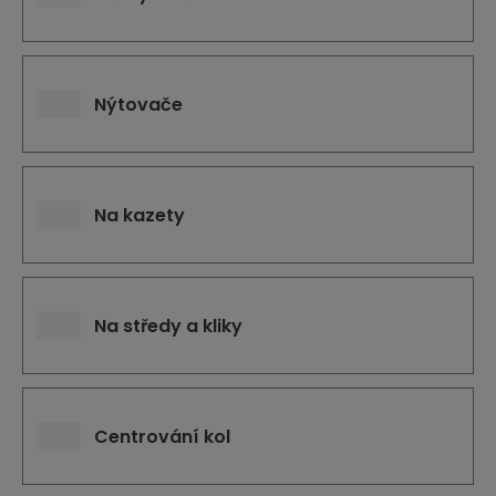
j
d
e
Nýtovače
Na kazety
Na středy a kliky
Centrování kol