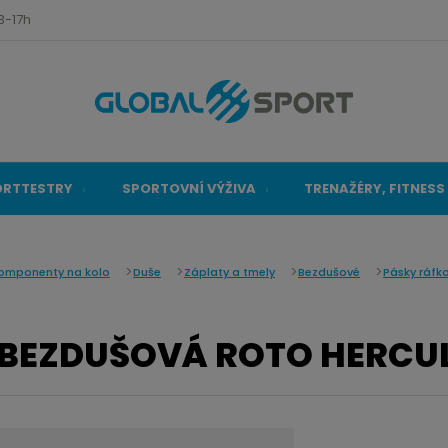
3-17h
ORTTESTRY
SPORTOVNÍ VÝŽIVA
TRENAŽÉRY, FITNESS
omponenty na kolo
Duše
Záplaty a tmely
Bezdušové
Pásky ráfk
í
BEZDUŠOVÁ ROTO HERCU
v
t
s
ž