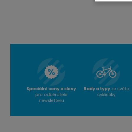
Speciální ceny a slevy
Rady a typy
ze světa
pro odběratele
cyklistiky
newsletteru