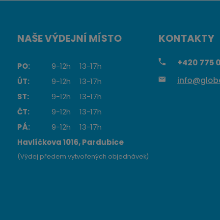
NAŠE VÝDEJNÍ MÍSTO
KONTAKTY
+420
775 0
PO:
9-12h
13-17h
info@globa
ÚT:
9-12h
13-17h
ST:
9-12h
13-17h
ČT:
9-12h
13-17h
PÁ:
9-12h
13-17h
Havlíčkova 1016, Pardubice
(Výdej předem vytvořených objednávek)