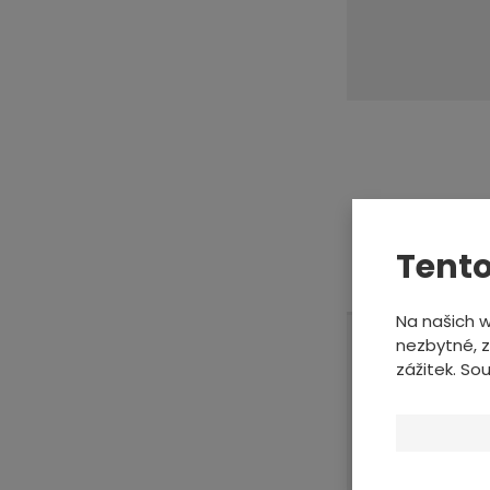
Tento
Na našich 
nezbytné, z
zážitek. So
Speciální
tmelům na