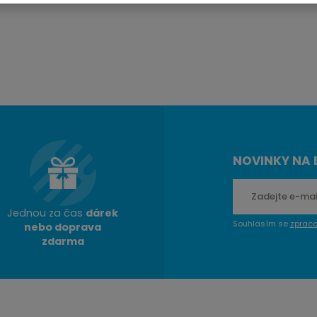
NOVINKY NA 
Jednou za čas
dárek
Souhlasím se
zprac
nebo doprava
zdarma