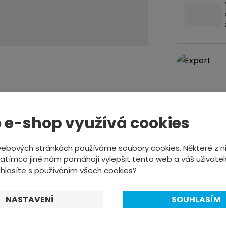
n
o
ž
s
t
v
í
 e-shop využívá cookies
POPIS PRODUKTU
webových stránkách používáme soubory cookies. Některé z ni
atímco jiné nám pomáhají vylepšit tento web a váš uživatel
uhlasíte s používáním všech cookies?
 samolepicí páska pro bezdušové systémy Šíře 31mm Délk
 bázi 10-15% amoniaku
NASTAVENÍ
SOUHLASÍM