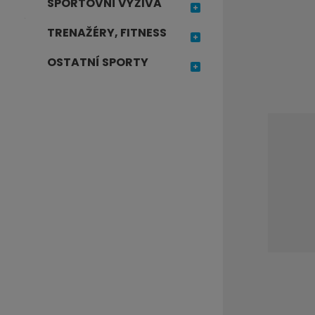
SPORTOVNÍ VÝŽIVA
j
TRENAŽÉRY, FITNESS
d
e
OSTATNÍ SPORTY