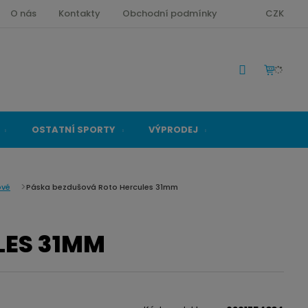
O nás
Kontakty
Obchodní podmínky
CZK
OSTATNÍ SPORTY
VÝPRODEJ
ové
Páska bezdušová Roto Hercules 31mm
LES 31MM