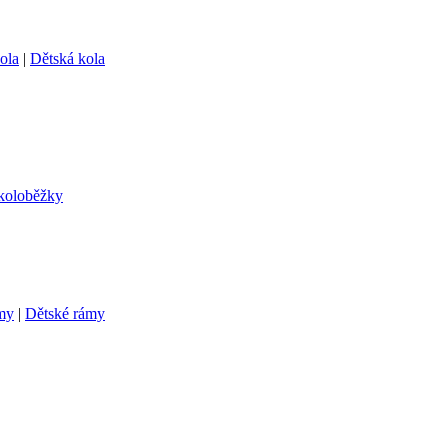
ola
|
Dětská kola
 koloběžky
my
|
Dětské rámy