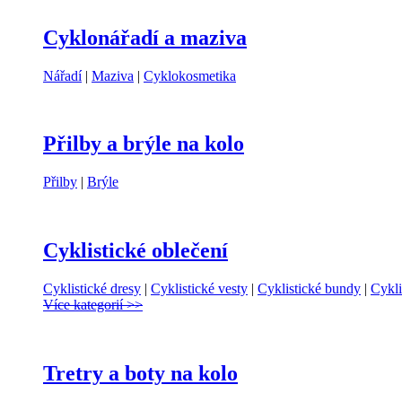
Cyklonářadí a maziva
Nářadí
|
Maziva
|
Cyklokosmetika
Přilby a brýle na kolo
Přilby
|
Brýle
Cyklistické oblečení
Cyklistické dresy
|
Cyklistické vesty
|
Cyklistické bundy
|
Cykli
Více kategorií >>
Tretry a boty na kolo