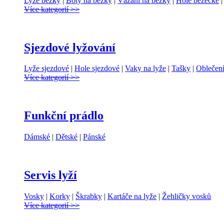
Lyže běžky
|
Boty na běžky
|
Vázání na běžky
|
Hole běžěcké
Více kategorií >>
Sjezdové lyžování
Lyže sjezdové
|
Hole sjezdové
|
Vaky na lyže
|
Tašky
|
Oblečení
Více kategorií >>
Funkční prádlo
Dámské
|
Dětské
|
Pánské
Servis lyží
Vosky
|
Korky
|
Škrabky
|
Kartáče na lyže
|
Žehličky vosků
Více kategorií >>