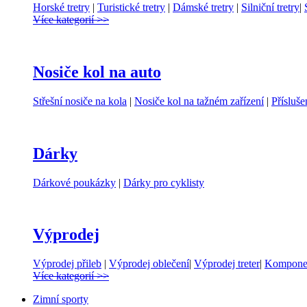
Horské tretry
|
Turistické tretry
|
Dámské tretry
|
Silniční tretry
|
Více kategorií >>
Nosiče kol na auto
Střešní nosiče na kola
|
Nosiče kol na tažném zařízení
|
Přísluše
Dárky
Dárkové poukázky
|
Dárky pro cyklisty
Výprodej
Výprodej přileb
|
Výprodej oblečení
|
Výprodej treter
|
Komponen
Více kategorií >>
Zimní sporty