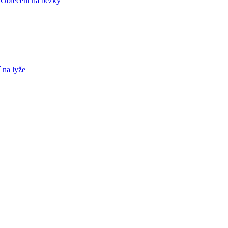
|
Oblečení na běžky
 na lyže