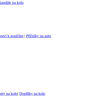
Sandále na kolo
nství k nosičům
|
Příčníky na auto
ty na kolo
|
Doplňky na kolo