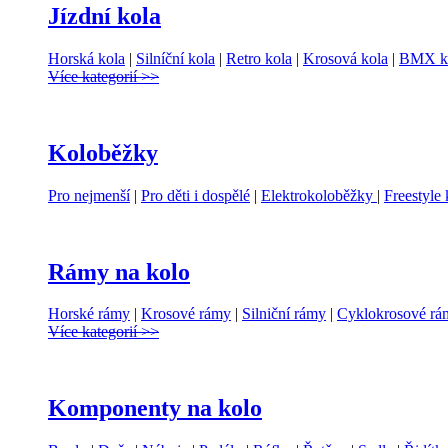
Jízdní kola
Horská kola
|
Silníční kola
|
Retro kola
|
Krosová kola
|
BMX k
Více kategorií >>
Koloběžky
Pro nejmenší
|
Pro děti i dospělé
|
Elektrokoloběžky
|
Freestyle
Rámy na kolo
Horské rámy
|
Krosové rámy
|
Silniční rámy
|
Cyklokrosové rá
Více kategorií >>
Komponenty na kolo