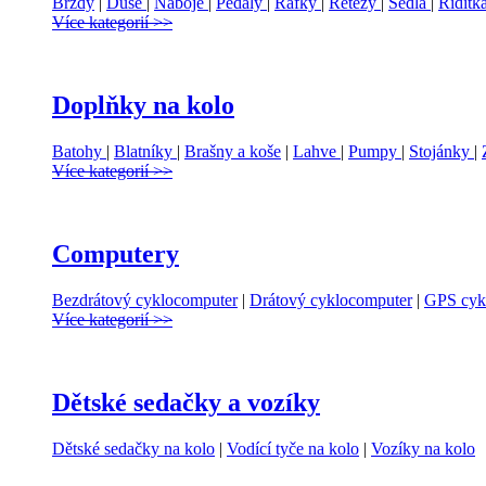
Brzdy
|
Duše
|
Náboje
|
Pedály
|
Ráfky
|
Řetězy
|
Sedla
|
Řidítk
Více kategorií >>
Doplňky na kolo
Batohy
|
Blatníky
|
Brašny a koše
|
Lahve
|
Pumpy
|
Stojánky
|
Více kategorií >>
Computery
Bezdrátový cyklocomputer
|
Drátový cyklocomputer
|
GPS cyk
Více kategorií >>
Dětské sedačky a vozíky
Dětské sedačky na kolo
|
Vodící tyče na kolo
|
Vozíky na kolo