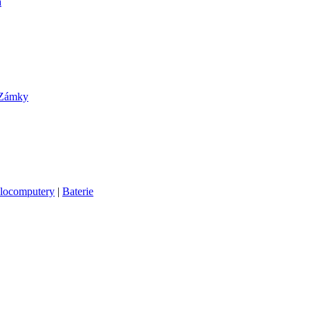
a
Zámky
locomputery
|
Baterie