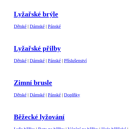
Lyžařské brýle
Dětské
|
Dámské
|
Pánské
Lyžařské přilby
Dětské
|
Dámské
|
Pánské
|
Příslušenství
Zimní brusle
Dětské
|
Dámské
|
Pánské
|
Doplňky
Běžecké lyžování