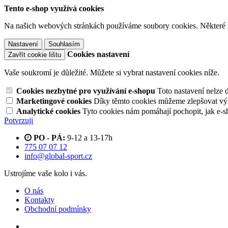
Tento e-shop využívá cookies
Na našich webových stránkách používáme soubory cookies. Některé z n
Nastavení
Souhlasím
Cookies nastavení
Zavřít cookie lištu
Vaše soukromí je důležité. Můžete si vybrat nastavení cookies níže.
Cookies nezbytné pro využívání e-shopu
Toto nastavení nelze 
Marketingové cookies
Díky těmto cookies můžeme zlepšovat výko
Analytické cookies
Tyto cookies nám pomáhají pochopit, jak e-s
Potvrzuji
PO - PÁ:
9-12 a 13-17h
775 07 07 12
info@global-sport.cz
Ustrojíme vaše kolo i vás.
O nás
Kontakty
Obchodní podmínky