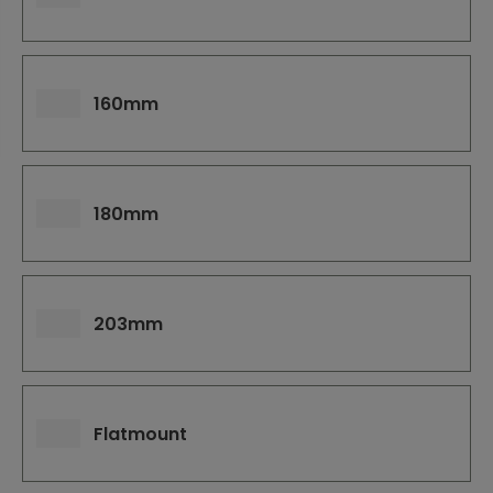
j
d
e
160mm
180mm
203mm
Flatmount