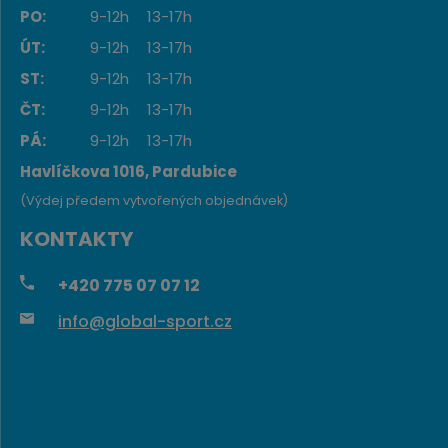
PO:
9-12h
13-17h
ÚT:
9-12h
13-17h
ST:
9-12h
13-17h
ČT:
9-12h
13-17h
PÁ:
9-12h
13-17h
Havlíčkova 1016, Pardubice
(Výdej předem vytvořených objednávek)
KONTAKTY
+420
775 07 07 12
info@global-sport.cz