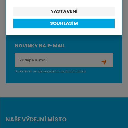
NASTAVENÍ
Jednou za čas
dárek
nebo doprava zdarma
SOUHLASÍM
NOVINKY NA E-MAIL
Souhlasím se
zpracováním osobních údajů
.
NAŠE VÝDEJNÍ MÍSTO