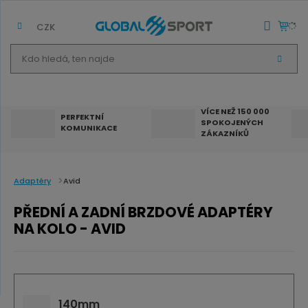
CZK
K
V
d
Y
H
o
L
E
h
D
VÍCE NEŽ 150 000
A
PERFEKTNÍ
SPOKOJENÝCH
T
l
KOMUNIKACE
ZÁKAZNÍKŮ
e
d
á
Adaptéry
Avid
,
PŘEDNÍ A ZADNÍ BRZDOVÉ ADAPTÉRY
t
NA KOLO - AVID
e
n
n
a
140mm