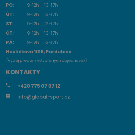
PO:
9-12h
13-17h
ÚT:
9-12h
13-17h
ST:
9-12h
13-17h
ČT:
9-12h
13-17h
PÁ:
9-12h
13-17h
Havlíčkova 1016, Pardubice
(Výdej předem vytvořených objednávek)
KONTAKTY
+420
775 07 07 12
info@global-sport.cz