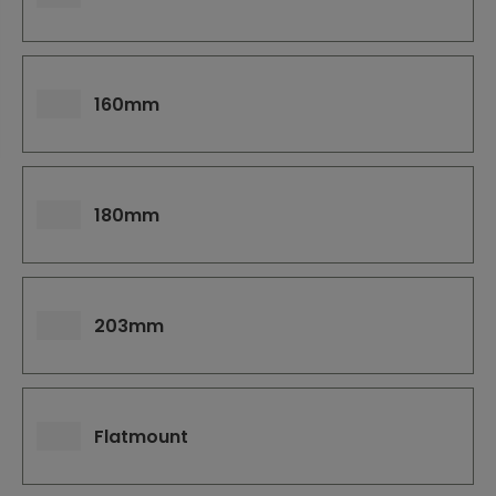
j
d
e
160mm
180mm
203mm
Flatmount