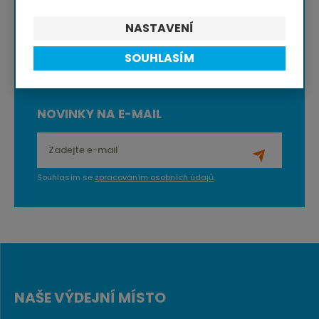
NASTAVENÍ
Jednou za čas
dárek
nebo doprava zdarma
SOUHLASÍM
NOVINKY NA E-MAIL
Souhlasím se
zpracováním osobních údajů
.
NAŠE VÝDEJNÍ MÍSTO