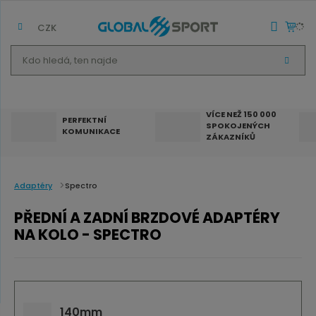
CZK
K
V
d
Y
H
o
L
E
h
D
VÍCE NEŽ 150 000
A
PERFEKTNÍ
SPOKOJENÝCH
T
l
KOMUNIKACE
ZÁKAZNÍKŮ
e
d
á
Adaptéry
Spectro
,
PŘEDNÍ A ZADNÍ BRZDOVÉ ADAPTÉRY
t
NA KOLO - SPECTRO
e
n
n
a
140mm