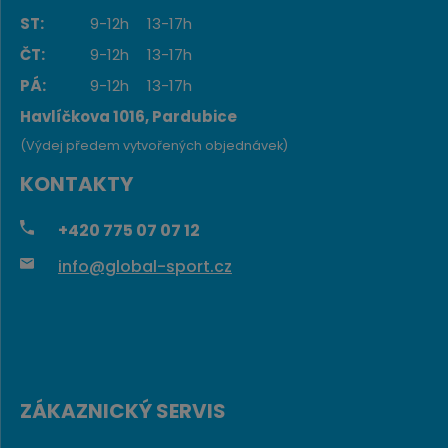
ST:
9-12h
13-17h
ČT:
9-12h
13-17h
PÁ:
9-12h
13-17h
Havlíčkova 1016, Pardubice
(Výdej předem vytvořených objednávek)
KONTAKTY
+420
775 07 07 12
info@global-sport.cz
ZÁKAZNICKÝ SERVIS