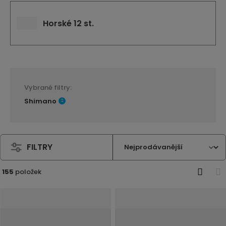
Horské 12 st.
Vybrané filtry:
Shimano
FILTRY
155
položek
O
T
b
a
r
b
á
u