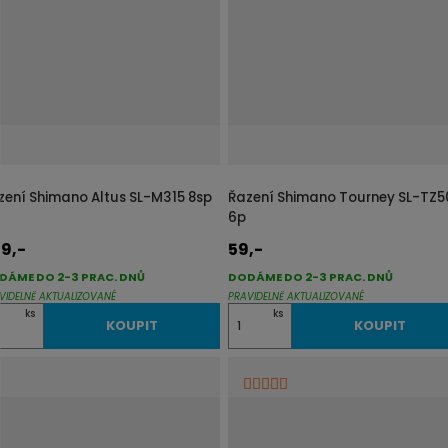
z
l
k
k
o
o
v
v
ý
ý
v
v
ý
ý
p
p
zení Shimano Altus SL-M315 8sp
Řazení Shimano Tourney SL-TZ5
i
i
6p
s
s
9,-
59,-
DÁME DO 2-3 PRAC. DNŮ
DODÁME DO 2-3 PRAC. DNŮ
VIDELNĚ AKTUALIZOVANÉ
PRAVIDELNĚ AKTUALIZOVANÉ
Z
ks
ks
KOUPIT
KOUPIT
m
ě
n
i