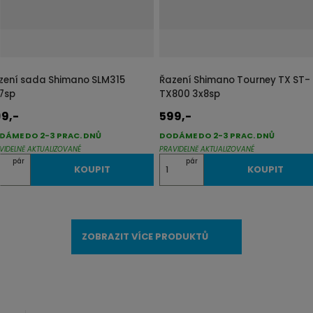
č
e
t
zení sada Shimano SLM315
Řazení Shimano Tourney TX ST-
7sp
TX800 3x8sp
9,-
599,-
DÁME DO 2-3 PRAC. DNŮ
DODÁME DO 2-3 PRAC. DNŮ
VIDELNĚ AKTUALIZOVANÉ
PRAVIDELNĚ AKTUALIZOVANÉ
Z
pár
pár
KOUPIT
KOUPIT
m
ě
n
ZOBRAZIT VÍCE PRODUKTŮ
i
t
p
o