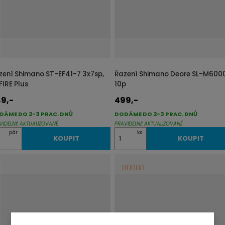
o
č
e
t
zení Shimano ST-EF41-7 3x7sp,
Řazení Shimano Deore SL-M600
FIRE Plus
10p
9,-
499,-
DÁME DO 2-3 PRAC. DNŮ
DODÁME DO 2-3 PRAC. DNŮ
VIDELNĚ AKTUALIZOVANÉ
PRAVIDELNĚ AKTUALIZOVANÉ
Z
pár
ks
KOUPIT
KOUPIT
m
ě
n
i
t
p