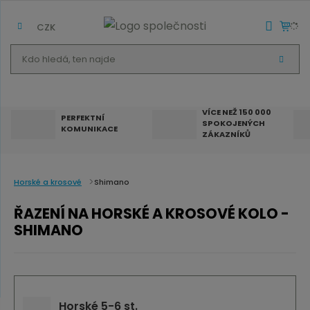
CZK
K
V
d
Y
H
o
L
E
h
D
VÍCE NEŽ 150 000
A
PERFEKTNÍ
SPOKOJENÝCH
T
l
KOMUNIKACE
ZÁKAZNÍKŮ
e
d
á
Horské a krosové
Shimano
,
ŘAZENÍ NA HORSKÉ A KROSOVÉ KOLO -
t
SHIMANO
e
n
n
a
Horské 5-6 st.