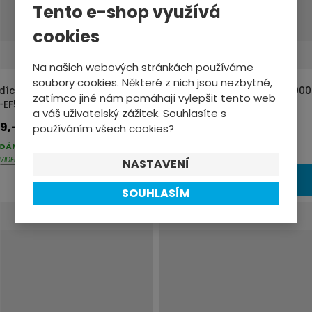
o
Tento e-shop využívá
č
cookies
e
t
Na našich webových stránkách používáme
soubory cookies. Některé z nich jsou nezbytné,
dící+brzdová páka Shimano
Řazení Shimano NEXUS SLC6000
zatímco jiné nám pomáhají vylepšit tento web
-EF500 pravá 8sp černá
revoshift
a váš uživatelský zážitek. Souhlasíte s
9,-
349,-
používáním všech cookies?
DÁME DO 2-3 PRAC. DNŮ
DODÁME DO 2-3 PRAC. DNŮ
VIDELNĚ AKTUALIZOVANÉ
PRAVIDELNĚ AKTUALIZOVANÉ
NASTAVENÍ
Z
Ks
ks
KOUPIT
KOUPIT
SOUHLASÍM
m
ě
n
i
t
p
o