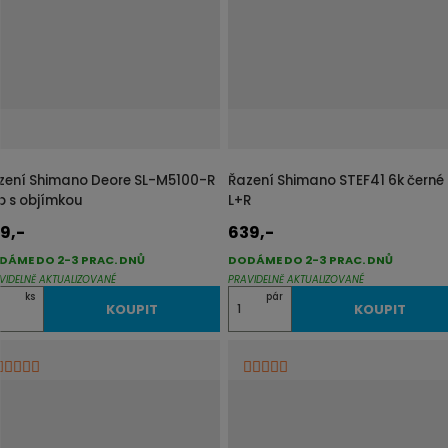
t
p
o
č
e
t
zení Shimano Deore SL-M5100-R
Řazení Shimano STEF41 6k černé
sp s objímkou
L+R
9,-
639,-
DÁME DO 2-3 PRAC. DNŮ
DODÁME DO 2-3 PRAC. DNŮ
VIDELNĚ AKTUALIZOVANÉ
PRAVIDELNĚ AKTUALIZOVANÉ
Z
ks
pár
KOUPIT
KOUPIT
m
ě
n
i
t