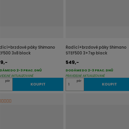
p
o
č
e
t
dící+brzdové páky Shimano
Řadící+brzdové páky Shimano
EF500 3x8 black
STEF500 3+7sp black
9,-
549,-
DÁME DO 2-3 PRAC. DNŮ
DODÁME DO 2-3 PRAC. DNŮ
VIDELNĚ AKTUALIZOVANÉ
PRAVIDELNĚ AKTUALIZOVANÉ
Z
pár
pár
KOUPIT
KOUPIT
m
ě
n
i
t
p