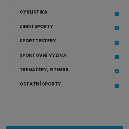
j
d
CYKLISTIKA
e
ZIMNÍ SPORTY
SPORTTESTERY
SPORTOVNÍ VÝŽIVA
TRENAŽÉRY, FITNESS
OSTATNÍ SPORTY