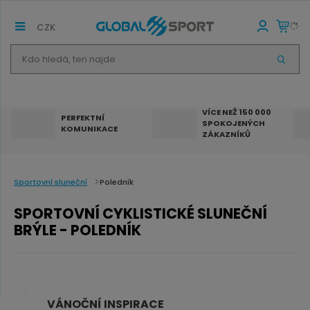
CZK
K
V
d
Y
H
o
L
E
h
D
VÍCE NEŽ 150 000
A
PERFEKTNÍ
SPOKOJENÝCH
T
l
KOMUNIKACE
ZÁKAZNÍKŮ
e
d
á
Sportovní sluneční
Poledník
,
SPORTOVNÍ CYKLISTICKÉ SLUNEČNÍ
t
BRÝLE - POLEDNÍK
e
n
n
a
VÁNOČNÍ INSPIRACE