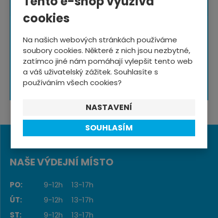
Tento e-shop využívá
cookies
NOVINKY NA E-MAIL
Na našich webových stránkách používáme
soubory cookies. Některé z nich jsou nezbytné,
zatímco jiné nám pomáhají vylepšit tento web
a váš uživatelský zážitek. Souhlasíte s
Souhlasím se
zpracováním osobních údajů
.
používáním všech cookies?
NASTAVENÍ
SOUHLASÍM
NAŠE VÝDEJNÍ MÍSTO
PO:
9-12h
13-17h
ÚT:
9-12h
13-17h
ST:
9-12h
13-17h