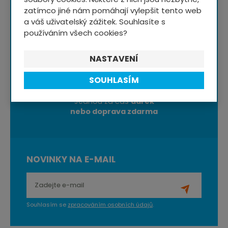
zatímco jiné nám pomáhají vylepšit tento web
a váš uživatelský zážitek. Souhlasíte s
používáním všech cookies?
Rady a typy
ze světa
cyklistiky
NASTAVENÍ
SOUHLASÍM
Jednou za čas
dárek
nebo doprava zdarma
NOVINKY NA E-MAIL
Souhlasím se
zpracováním osobních údajů
.