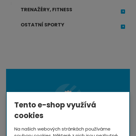
TRENAŽÉRY, FITNESS
OSTATNÍ SPORTY
Tento e-shop využívá
cookies
Speciální ceny a slevy
pro odběratele newsletteru
Na našich webových stránkách používáme
soubory cookies. Některé z nich jsou nezbytné,