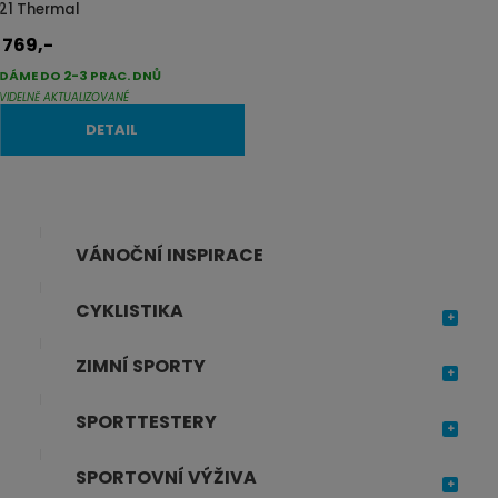
i
i
21 Thermal
s
s
769,-
d
DÁME DO 2-3 PRAC. DNŮ
VIDELNĚ AKTUALIZOVANÉ
DETAIL
VÁNOČNÍ INSPIRACE
CYKLISTIKA
ZIMNÍ SPORTY
SPORTTESTERY
SPORTOVNÍ VÝŽIVA