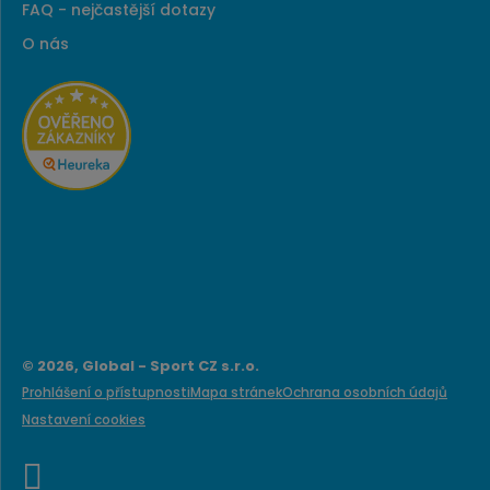
FAQ - nejčastější dotazy
O nás
© 2026, Global - Sport CZ s.r.o.
Prohlášení o přístupnosti
Mapa stránek
Ochrana osobních údajů
Nastavení cookies
e
B